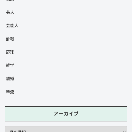
芸人
芸能人
訃報
野球
雑学
離婚
韓流
アーカイブ