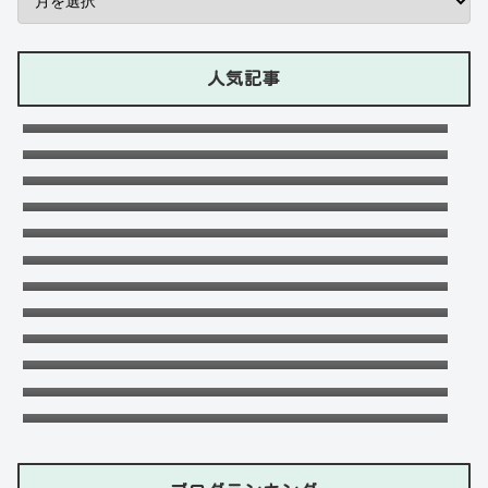
人気記事
石川ケニーは父と兄は野球選手で母親はアメ
リカ人のハーフ！7人大家族！
Lazの彼女や身長に大学・年齢は？イケメン
プロゲーマーの経歴！【ZETA】
竹下パラダイスだーご本名や年齢に身長は？
恋愛対象やイケメンかも調査！
可愛い政田夢乃選手に彼氏の存在が気にな
る！本当に不倫をしているのか？家族構成が
千早茜の恋人や結婚した夫は誰？子供や本名
どうなっているのか？を徹底調査！
に高校は？引越は離婚が理由？
末永けいの経歴や学歴(高校大学)は？妻(嫁)
は末永ゆかりで離婚した？
福田こうへいの結婚相手の嫁(妻)や子供
(娘・息子)など家族構成まとめ！
ドンマイ川端は結婚した嫁がいる？母親・兄
妹・父親に年収や学歴経歴も！
おだけいの元カノ人気歌手はちゃんみな！過
去の匂わせや動画流出の犯人は？
五条院凌のすっぴんや足太い画像がヤバい！
本当は美脚でスタイル良い？
天畠大輔の妻や母は？医療事故や経歴に大学
進学はモテたかったから！
デジポリスは東京だけ？大阪や埼玉・神奈
川・愛知など他の地域にもある？