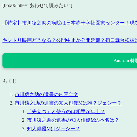
[box06 title=”あわせて読みたい”]
【特定】市川猿之助の病院は日本赤十字社医療センター！現
キントリ映画どうなる？公開中止か公開延期？初日舞台挨拶
Amazon
もくじ
市川猿之助の遺書の内容全文
市川猿之助の遺書の知人俳優Mは誰？ジェシー？
「先立つ」と使うのは相手が年上？
市川猿之助の遺書の知人俳優Mの本名は？
知人俳優Mはジェシー？