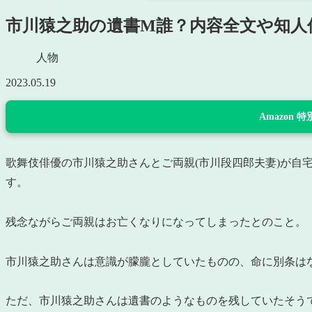
市川猿之助の遺書M誰？内容全文や知人
人物
2023.05.19
Amazon
歌舞伎俳優の
市川猿之助さんと
ご両親(市川段四郎夫妻)が
す。
残念ながらご両親はお亡くなりになってしまったとのこと。
市川猿之助さんは意識が朦朧としていたものの、命に別条は
ただ、市川猿之助さんは遺書のようなものを残していたそうで