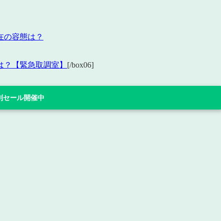
在の容態は？
は？【緊急取調室】
[/box06]
 特別セール開催中