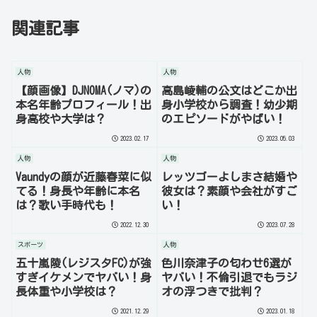
関連記事
人物
人物
【顔画像】DJNOMA(ノマ)の
高島崚輔の公文はどこか出
本名年齢プロフィール！出
身小学校から調査！幼少期
身高校や大学は？
のエピソードがやばい！
2023.02.17
2023.05.03
人物
人物
Vaundyの顔が近藤春菜に似
レッツゴーよしまさ結婚や
てる！身長や年齢に本名
彼女は？素顔や会社がすご
は？歌い手時代も！
い！
2022.12.30
2023.07.28
スポーツ
人物
五十嵐陵(レジスタFC)が強
色川奈津子の匂わせ6選が
すぎイケメンでヤバい！身
ヤバい！不倫引退でもラジ
長体重や小学校は？
オの浮つきで批判？
2021.12.29
2023.01.18