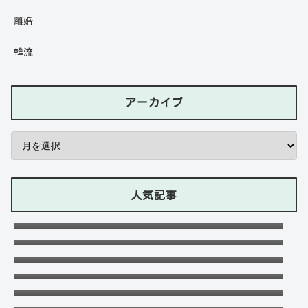
離婚
韓流
アーカイブ
人気記事
石川ケニーは父と兄は野球選手で母親はアメ
リカ人のハーフ！7人大家族！
Lazの彼女や身長に大学・年齢は？イケメン
プロゲーマーの経歴！【ZETA】
竹下パラダイスだーご本名や年齢に身長は？
恋愛対象やイケメンかも調査！
可愛い政田夢乃選手に彼氏の存在が気にな
る！本当に不倫をしているのか？家族構成が
千早茜の恋人や結婚した夫は誰？子供や本名
どうなっているのか？を徹底調査！
に高校は？引越は離婚が理由？
末永けいの経歴や学歴(高校大学)は？妻(嫁)
は末永ゆかりで離婚した？
福田こうへいの結婚相手の嫁(妻)や子供