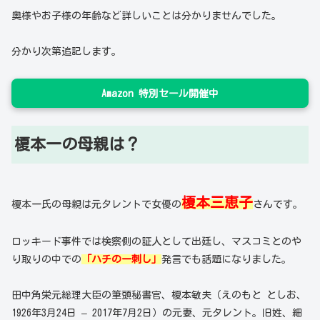
奥様やお子様の年齢など詳しいことは分かりませんでした。
分かり次第追記します。
Amazon 特別セール開催中
榎本一の母親は？
榎本三恵子
榎本一氏の母親は元タレントで女優の
さんです。
ロッキード事件では検察側の証人として出廷し、マスコミとのや
り取りの中での
「ハチの一刺し」
発言でも話題になりました。
田中角栄元総理大臣の筆頭秘書官、榎本敏夫（えのもと としお、
1926年3月24日 – 2017年7月2日）の元妻、元タレント。旧姓、細