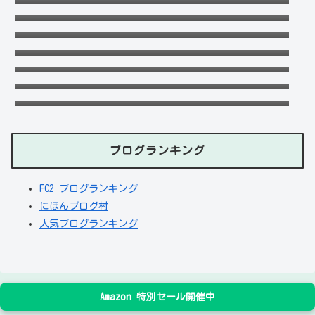
(娘・息子)など家族構成まとめ！
ドンマイ川端は結婚した嫁がいる？母親・兄
妹・父親に年収や学歴経歴も！
おだけいの元カノ人気歌手はちゃんみな！過
去の匂わせや動画流出の犯人は？
五条院凌のすっぴんや足太い画像がヤバい！
本当は美脚でスタイル良い？
天畠大輔の妻や母は？医療事故や経歴に大学
進学はモテたかったから！
デジポリスは東京だけ？大阪や埼玉・神奈
川・愛知など他の地域にもある？
ブログランキング
FC2 ブログランキング
にほんブログ村
人気ブログランキング
Amazon 特別セール開催中