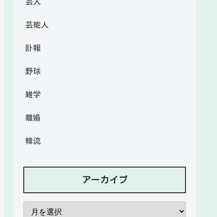
芸人
芸能人
訃報
野球
雑学
離婚
韓流
アーカイブ