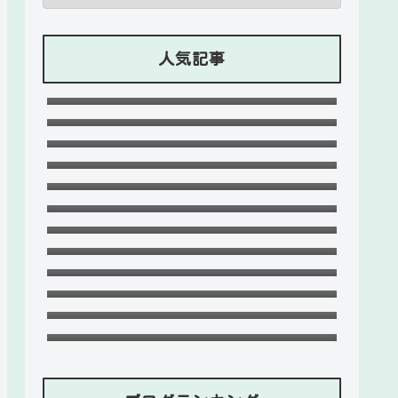
人気記事
石川ケニーは父と兄は野球選手で母
親はアメリカ人のハーフ！7人大家
Lazの彼女や身長に大学・年齢は？イ
族！
ケメンプロゲーマーの経歴！
竹下パラダイスだーご本名や年齢に
【ZETA】
身長は？恋愛対象やイケメンかも調
可愛い政田夢乃選手に彼氏の存在が
査！
気になる！本当に不倫をしているの
千早茜の恋人や結婚した夫は誰？子
か？家族構成がどうなっているの
供や本名に高校は？引越は離婚が理
末永けいの経歴や学歴(高校大学)
か？を徹底調査！
由？
は？妻(嫁)は末永ゆかりで離婚し
福田こうへいの結婚相手の嫁(妻)や
た？
子供(娘・息子)など家族構成まと
ドンマイ川端は結婚した嫁がいる？
め！
母親・兄妹・父親に年収や学歴経歴
おだけいの元カノ人気歌手はちゃん
も！
みな！過去の匂わせや動画流出の犯
五条院凌のすっぴんや足太い画像が
人は？
ヤバい！本当は美脚でスタイル良
天畠大輔の妻や母は？医療事故や経
い？
歴に大学進学はモテたかったから！
デジポリスは東京だけ？大阪や埼
玉・神奈川・愛知など他の地域にも
ある？