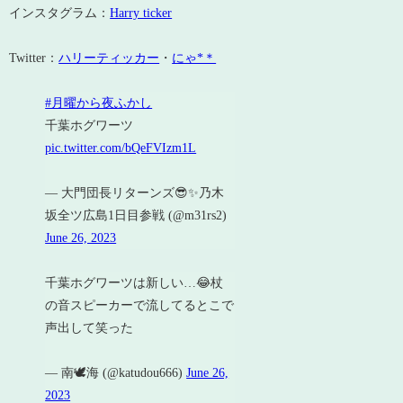
インスタグラム：
Harry ticker
Twitter：
ハリーティッカー
・
にゃ*＊
#月曜から夜ふかし
千葉ホグワーツ
pic.twitter.com/bQeFVIzm1L
— 大門団長リターンズ😎✨乃木
坂全ツ広島1日目参戦 (@m31rs2)
June 26, 2023
千葉ホグワーツは新しい…😂杖
の音スピーカーで流してるとこで
声出して笑った
— 南🕊️海 (@katudou666)
June 26,
2023