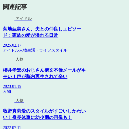
関連記事
アイドル
菊地亜美さん、夫との仲良しエピソー
ド：家族の愛が溢れる日常
2025.02.17
アイドル
人物
生活・ライフスタイル
人物
櫻井孝宏のおじさん構文不倫メールがキ
モい！声が脳内再生されて辛い
2023.01.19
人物
人物
牧野真莉愛のスタイルがすごいしかわい
い！身長体重に幼少期の画像も！
2022.07.11