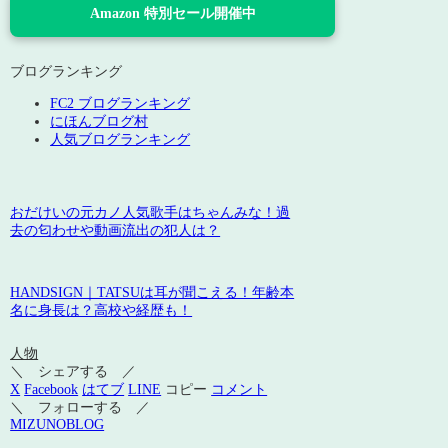
Amazon 特別セール開催中
ブログランキング
FC2 ブログランキング
にほんブログ村
人気ブログランキング
おだけいの元カノ人気歌手はちゃんみな！過
去の匂わせや動画流出の犯人は？
HANDSIGN｜TATSUは耳が聞こえる！年齢本
名に身長は？高校や経歴も！
人物
＼ シェアする ／
X
Facebook
はてブ
LINE
コピー
コメント
＼ フォローする ／
MIZUNOBLOG