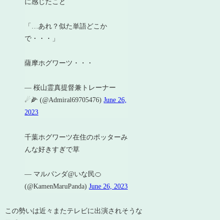
に感じたこと
「…あれ？似た単語どこか
で・・・」
薩摩ホグワーツ・・・
— 桜山霊真提督兼トレーナー
☄🌽 (@Admiral69705476)
June 26,
2023
千葉ホグワーツ在住のポッターみ
んな好きすぎで草
— マルパンダ@いな民🍊
(@KamenMaruPanda)
June 26, 2023
この勢いは近々またテレビに出演されそうな