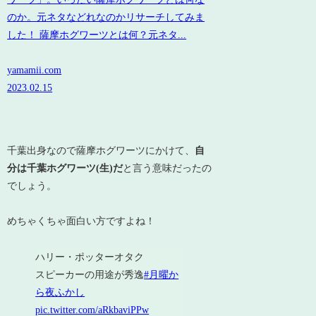
のか。元ネタなどれなのかリサーチしてみま
した！ 薩摩ホグワーツとは何？元ネタ...
yamamii.com
2023.02.15
千葉出身なので薩摩ホグワーツにかけて、
自
分は千葉ホグワーツ(生)だ
と言う意味だったの
でしょう。
めちゃくちゃ面白い方ですよね！
ハリー・ポッターオタク
スピーカーの用途が秀逸
#月曜か
ら夜ふかし
pic.twitter.com/aRkbaviPPw