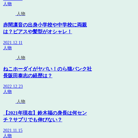
人物
人物
赤間凛音の出身小学校や中学校に両親
は？ピアスや髪型がオシャレ！
2021.12.11
人物
人物
ねこホーダイがヤバい！のら猫バンク社
長阪田泰志の経歴は？
2022.12.23
人物
人物
【2021年現在】鈴木福の身長は何セン
チ？サプリでも伸びない？
2021.11.15
人物