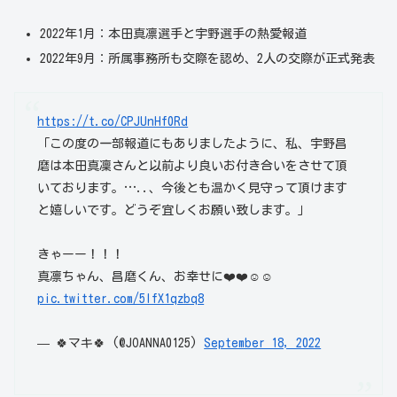
2022年1月：本田真凛選手と宇野選手の熱愛報道
2022年9月：所属事務所も交際を認め、2人の交際が正式発表
https://t.co/CPJUnHf0Rd
「この度の一部報道にもありましたように、私、宇野昌
磨は本田真凜さんと以前より良いお付き合いをさせて頂
いております。…..、今後とも温かく見守って頂けます
と嬉しいです。どうぞ宜しくお願い致します。」
きゃーー！！！
真凛ちゃん、昌磨くん、お幸せに❤️❤️☺️☺️
pic.twitter.com/5lfX1qzbq8
— 🍀マキ🍀 (@JOANNA0125)
September 18, 2022