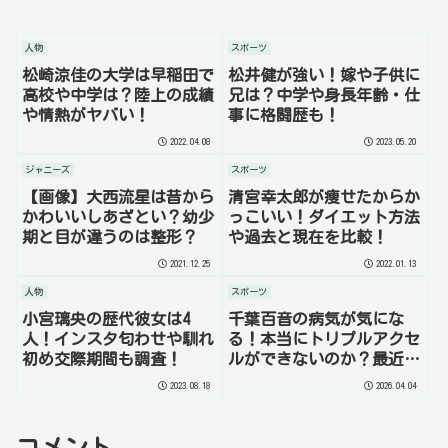
人物
スポーツ
松崎涼佳の大学は早稲田で
松井健が強い！嫁や子供に
高校や中学は？陸上の成績
兄は？中学や身長年齢・仕
や情熱がヤバい！
事に格闘歴も！
2022.04.08
2023.05.20
ジャニーズ
スポーツ
【画像】大西流星は昔から
清宮幸太郎が痩せたからか
かわいいしあざとい？幼少
っこいい！ダイエット方法
期と目が違うのは整形？
や過去と現在を比較！
2021.12.25
2022.01.13
人物
スポーツ
小宮璃央の歴代彼女は4
千葉百音の病気が気にな
人！インスタ匂わせや馴れ
る！本当にトリプルアクセ
初め交際期間も調査！
ルができないのか？最近顔
変わったって本当なのか？
2023.08.18
2026.04.04
を徹底調査！