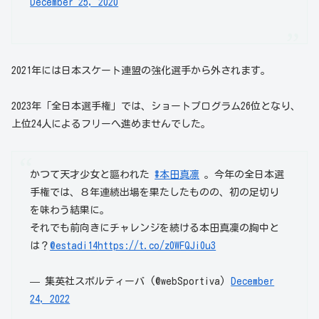
December 25, 2020
2021年には日本スケート連盟の強化選手から外されます。
2023年「全日本選手権」では、ショートプログラム26位となり、
上位24人によるフリーへ進めませんでした。
かつて天才少女と謳われた
#本田真凛
。今年の全日本選
手権では、８年連続出場を果たしたものの、初の足切り
を味わう結果に。
それでも前向きにチャレンジを続ける本田真凜の胸中と
は？
@estadi14
https://t.co/z0WFQJi0u3
— 集英社スポルティーバ (@webSportiva)
December
24, 2022