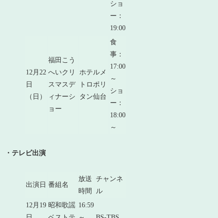
ショ
ー：
19:00
食
事：
福田こう
17:00
12月22
へいクリ
ホテルメ
～
日
スマスデ
トロポリ
ショ
（日）
ィナーシ
タン仙台
ー：
ョー
18:00
～
・テレビ出演
放送
チャンネ
出演日
番組名
時間
ル
12月19
昭和歌謡
16:59
日
ベストテ
～
BS-TBS