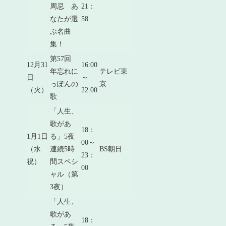
周忌 あ
21：
なたが選
58
ぶ名曲
集！
第57回
12月31
16:00
年忘れに
テレビ東
日
～
っぽんの
京
（火）
22:00
歌
「人生、
歌があ
18：
1月1日
る」5夜
00～
（水
連続5時
BS朝日
23：
祝）
間スペシ
00
ャル（第
3夜）
「人生、
歌があ
18：