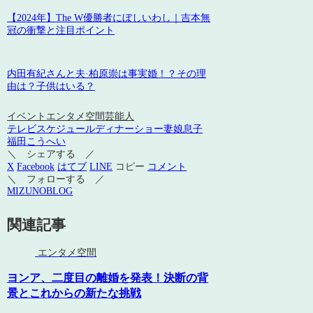
【2024年】The W優勝者にぼしいわし｜吉本無
冠の衝撃と注目ポイント
内田有紀さんと夫·柏原崇は事実婚！？その理
由は？子供はいる？
イベント
エンタメ空間
芸能人
テレビスケジュール
ディナーショー
妻
娘
息子
福田こうへい
＼ シェアする ／
X
Facebook
はてブ
LINE
コピー
コメント
＼ フォローする ／
MIZUNOBLOG
関連記事
エンタメ空間
ヨンア、二度目の離婚を発表！決断の背
景とこれからの新たな挑戦