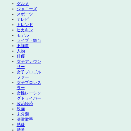
グルメ
ジャニーズ
スポーツ
テレビ
トレンド
ヒカキン
モデル
ライブ・舞台
不祥事
人物
俳優
女子アナウン
サー
女子プロゴル
ファー
女子プロレス
ラー
女性レーシン
グドライバー
政治経済
映画
未分類
演歌歌手
熱愛
特番