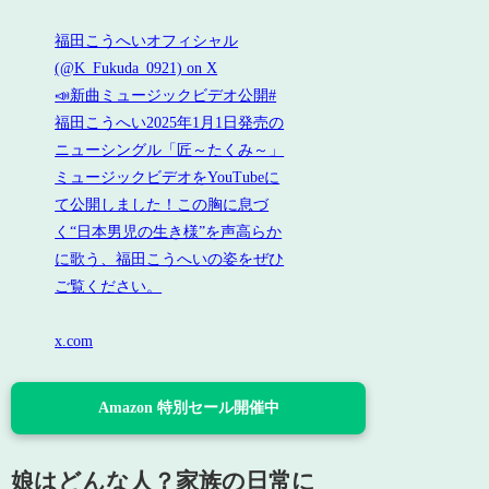
福田こうへいオフィシャル
(@K_Fukuda_0921) on X
📣新曲ミュージックビデオ公開#
福田こうへい2025年1月1日発売の
ニューシングル「匠～たくみ～」
ミュージックビデオをYouTubeに
て公開しました！この胸に息づ
く“日本男児の生き様”を声高らか
に歌う、福田こうへいの姿をぜひ
ご覧ください。
x.com
Amazon 特別セール開催中
娘はどんな人？家族の日常に