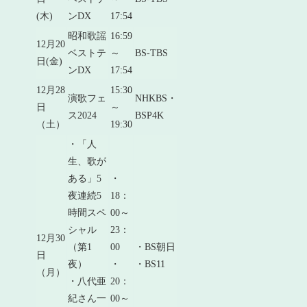
(木)
ンDX
17:54
昭和歌謡
16:59
12月20
ベストテ
～
BS-TBS
日(金)
ンDX
17:54
12月28
15:30
演歌フェ
NHKBS・
日
～
ス2024
BSP4K
（土）
19:30
・「人
生、歌が
ある」5
・
夜連続5
18：
時間スペ
00～
シャル
23：
12月30
（第1
00
・BS朝日
日
夜）
・
・BS11
（月）
・八代亜
20：
紀さん一
00～