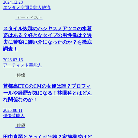
2024.12.28
エンタメ空間
芸能人
韓流
アーティスト
スタイル抜群のハシヤスメアツコの水着
姿はある？好きなタイプの男性像は？過
去に警察に御厄介になったのか？を徹底
調査！
2026.03.16
アーティスト
芸能人
俳優
首都高ETCのCMの女優は誰？プロフィ
ールや経歴が気になる！林眼科とはどん
な関係なのか！
2025.08.11
俳優
芸能人
俳優
田中真琴とそっくりは誰？家族構成はど