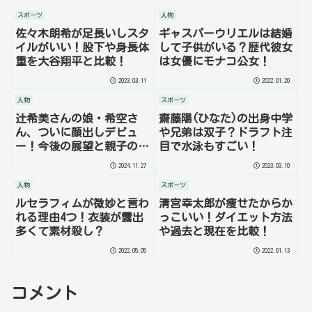
スポーツ
人物
佐々木朗希が足長いしスタ
ギャスパーウリエルは結婚
イルがいい！股下や身長体
して子供がいる？歴代彼女
重を大谷翔平と比較！
は女優にモナコ公女！
2023.03.11
2022.01.20
人物
スポーツ
辻希美さんの娘・希空さ
齋藤陽(ひなた)の出身中学
ん、ついに顔出しデビュ
や兄弟は双子？ドラフト注
ー！今後の展望と親子の絆
目で水泳もすごい！
に迫る
2024.11.27
2023.03.10
人物
スポーツ
ルセラフィムが微妙と言わ
清宮幸太郎が痩せたからか
れる理由4つ！衣装が露出
っこいい！ダイエット方法
多くて素材殺し？
や過去と現在を比較！
2022.05.05
2022.01.13
コメント