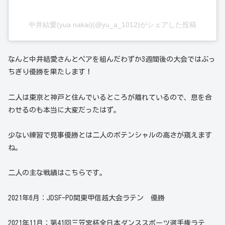
中井結愛(yua nakai)(@yu_a_1012)がシェアした投稿
なんと中井結愛さんとペアを組んだわずか3週間後の大会ではぶっ
ちぎり優勝を果たします！
二人は東京と神戸と住んでいるところが離れているので、息を合
わせるのも本当に大変だったはず。
少ない練習で見事優勝とは二人のポテンシャルの高さが窺えます
ね。
二人の主な戦績はこちらです。
2021年6月：JDSF-PD関東甲信越大会ラテン 優勝
2021年11月：第41回三笠宮杯全日本ダンススポーツ選手権ラテ