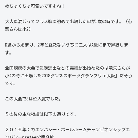
めちゃくちゃ可愛いですよね！
大人に混じってクラス戦に初めて出場したのが5歳の時です。（心
菜さんは小2）
D級から始まり、2年と経たないうちに二人はA級にまで昇級しま
す。
全国規模の大会で決勝進出などの実績が出始めたのは竜矢さんが
小4の時に出場した2018ダンススポーツグランプリin大阪」だそう
です。
この大会で5は位入賞でした。
その後の主な戦績は以下の通りです。
２０１６年：カエンバシ―・ボールルームチャンピオンシップエ
ンバシ―preteen2
第３位