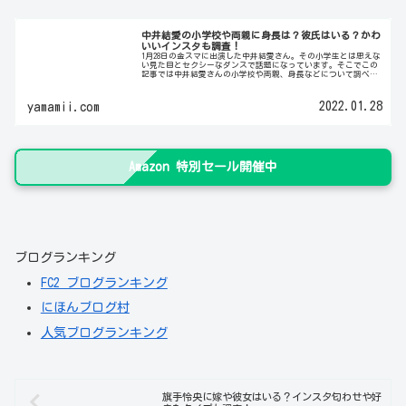
中井結愛の小学校や両親に身長は？彼氏はいる？かわ
いいインスタも調査！
1月28日の金スマに出演した中井結愛さん。その小学生とは思えな
い見た目とセクシーなダンスで話題になっています。そこでこの
記事では中井結愛さんの小学校や両親、身長などについて調べて
みました。また、大人っぽい容姿から、彼氏はいるのかな？と気
にな...
2022.01.28
yamamii.com
Amazon 特別セール開催中
ブログランキング
FC2 ブログランキング
にほんブログ村
人気ブログランキング
旗手怜央に嫁や彼女はいる？インスタ匂わせや好