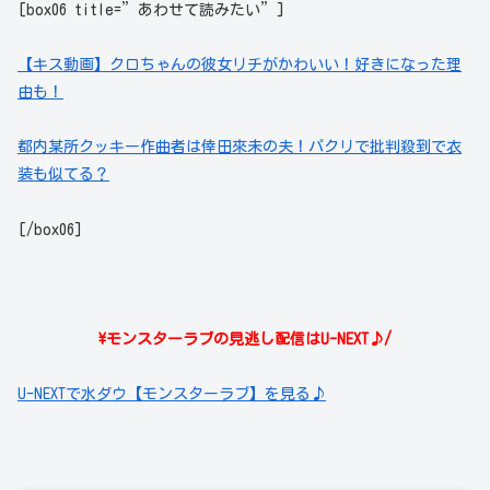
[box06 title=”あわせて読みたい”]
【キス動画】クロちゃんの彼女リチがかわいい！好きになった理
由も！
都内某所クッキー作曲者は倖田來未の夫！パクリで批判殺到で衣
装も似てる？
[/box06]
\モンスターラブの見逃し配信はU-NEXT♪/
U-NEXTで水ダウ【モンスターラブ】を見る♪