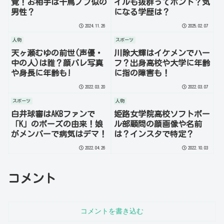
覚！お相手は千鳥ノブ似の
イルも抜群ってホント？気
男性？
になる学歴は？
2024.11.26
2025.02.07
人物
スポーツ
天ヶ瀬むゆの前世(声優・
川除大輝はイケメンでハー
中の人)は誰？顔バレ写真
フ？出身高校や大学に年齢
や身長に年齢も!
に指の障害も！
2022.03.20
2022.03.07
スポーツ
人物
白井球審はAKBファンで
姫路女学院高校ソフトボー
「K」のポーズの由来！娘
ル部顧問の顔画像や名前
がメンバーで病気はデマ！
は？インスタで特定？
2022.04.26
2022.10.03
コメント
コメントを書き込む