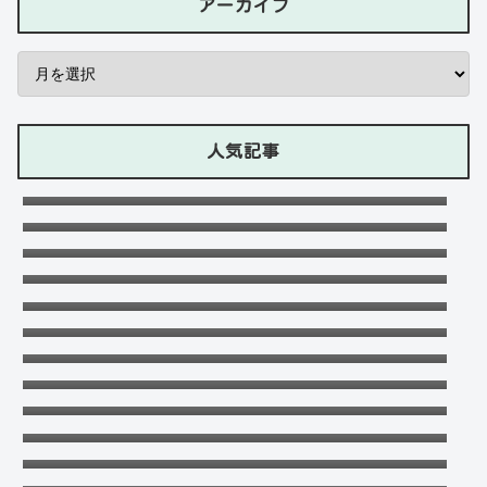
アーカイブ
人気記事
石川ケニーは父と兄は野球選手で母親はアメ
リカ人のハーフ！7人大家族！
Lazの彼女や身長に大学・年齢は？イケメン
プロゲーマーの経歴！【ZETA】
竹下パラダイスだーご本名や年齢に身長は？
恋愛対象やイケメンかも調査！
可愛い政田夢乃選手に彼氏の存在が気にな
る！本当に不倫をしているのか？家族構成が
千早茜の恋人や結婚した夫は誰？子供や本名
どうなっているのか？を徹底調査！
に高校は？引越は離婚が理由？
末永けいの経歴や学歴(高校大学)は？妻(嫁)
は末永ゆかりで離婚した？
福田こうへいの結婚相手の嫁(妻)や子供
(娘・息子)など家族構成まとめ！
おだけいの元カノ人気歌手はちゃんみな！過
去の匂わせや動画流出の犯人は？
ドンマイ川端は結婚した嫁がいる？母親・兄
妹・父親に年収や学歴経歴も！
五条院凌のすっぴんや足太い画像がヤバい！
本当は美脚でスタイル良い？
デジポリスは東京だけ？大阪や埼玉・神奈
川・愛知など他の地域にもある？
フジロック2023民間駐車場予約方法！当日受
付や出し入れOKか調査！