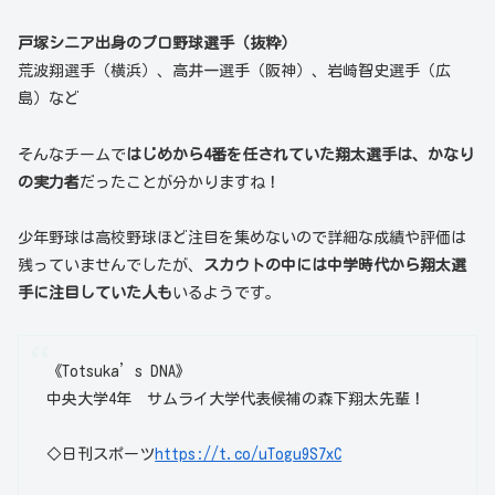
戸塚シニア出身のプロ野球選手（抜粋）
荒波翔選手（横浜）、高井一選手（阪神）、岩崎智史選手（広
島）など
そんなチームで
はじめから4番を任されていた翔太選手は、かなり
の実力者
だったことが分かりますね！
少年野球は高校野球ほど注目を集めないので詳細な成績や評価は
残っていませんでしたが、
スカウトの中には中学時代から翔太選
手に注目していた人も
いるようです。
《Totsuka’s DNA》
中央大学4年 サムライ大学代表候補の森下翔太先輩！
◇日刊スポーツ
https://t.co/uTogu9S7xC