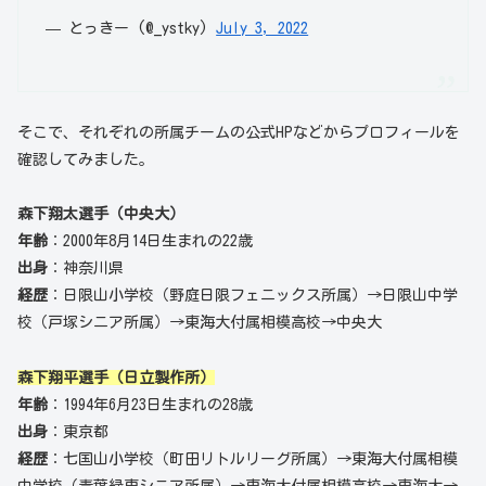
— とっきー (@_ystky)
July 3, 2022
そこで、それぞれの所属チームの公式HPなどからプロフィールを
確認してみました。
森下翔太選手（中央大）
年齢
：2000年8月14日生まれの22歳
出身
：神奈川県
経歴
：日限山小学校（野庭日限フェニックス所属）→日限山中学
校（戸塚シニア所属）→東海大付属相模高校→中央大
森下翔平選手（日立製作所）
年齢
：1994年6月23日生まれの28歳
出身
：東京都
経歴
：七国山小学校（町田リトルリーグ所属）→東海大付属相模
中学校（青葉緑東シニア所属）→東海大付属相模高校→東海大→