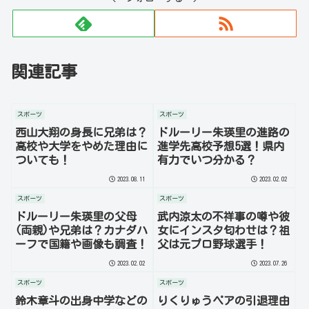
関連記事
スポーツ
スポーツ
西山大翔の身長に兄弟は？
ドルーリー朱瑛里の進路の
高校や大学をやめた理由に
進学先高校予想5選！県内
ついても！
有力でいつ分かる？
2023.08.11
2023.02.02
スポーツ
スポーツ
ドルーリー朱瑛里の父母
武内涼太の不祥事の噂や彼
(両親)や兄弟は？カナダハ
女にインスタ匂わせは？祖
ーフで国籍や画像も調査！
父は元プロ野球選手！
2023.02.02
2023.07.26
スポーツ
スポーツ
鈴木章斗の出身中学などの
りくりゅうペアの引退理由