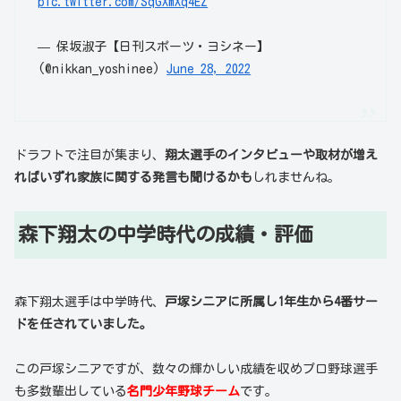
pic.twitter.com/SqGXmXq4EZ
— 保坂淑子【日刊スポーツ・ヨシネー】
(@nikkan_yoshinee)
June 28, 2022
ドラフトで注目が集まり、
翔太選手のインタビューや取材が増え
ればいずれ家族に関する発言も聞けるかも
しれませんね。
森下翔太の中学時代の成績・評価
森下翔太選手は中学時代、
戸塚シニアに所属し1年生から4番サー
ドを任されていました。
この戸塚シニアですが、数々の輝かしい成績を収めプロ野球選手
も多数輩出している
名門少年野球チーム
です。