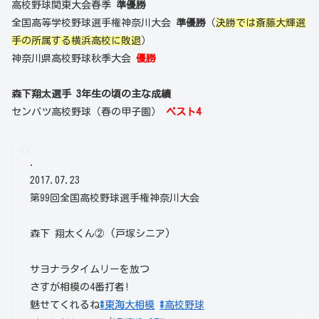
高校野球関東大会春季
準優勝
全国高等学校野球選手権神奈川大会
準優勝
（
決勝では斎藤大輝選
手の所属する横浜高校に敗退
）
神奈川県高校野球秋季大会
優勝
森下翔太選手 3年生の頃の主な成績
センバツ高校野球（春の甲子園）
ベスト4
.
2017.07.23
第99回全国高校野球選手権神奈川大会
森下 翔太くん② (戸塚シニア)
サヨナラタイムリーを放つ
さすが相模の4番打者!
魅せてくれるね
#東海大相模
#高校野球