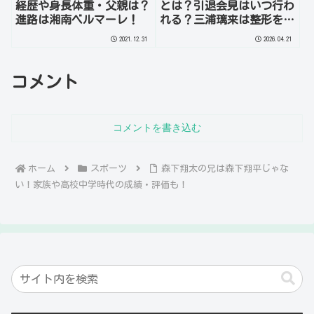
経歴や身長体重・父親は？
とは？引退会見はいつ行わ
進路は湘南ベルマーレ！
れる？三浦璃来は整形をし
ている？を徹底調査！
2021.12.31
2026.04.21
コメント
コメントを書き込む
ホーム
スポーツ
森下翔太の兄は森下翔平じゃな
い！家族や高校中学時代の成績・評価も！