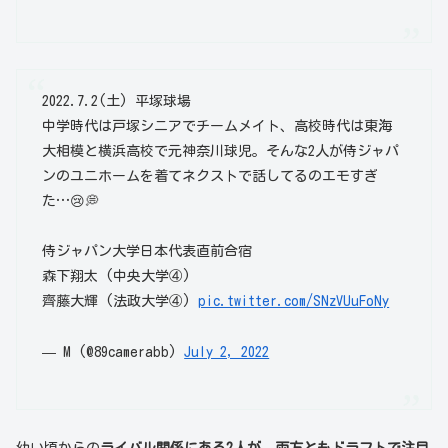
2022.7.2(土) 平塚球場
中学時代は戸塚シニアでチームメイト、高校時代は東海
大相模と横浜高校で元神奈川球児。そんな2人が侍ジャパ
ンのユニホームを着てネクストで話してるのエモすぎ
た…😢💭
侍ジャパン大学日本代表直前合宿
森下翔太 (中央大学④)
齊藤大輝 (法政大学④)
pic.twitter.com/SNzVUuFoNy
— M (@89camerabb)
July 2, 2022
幼い頃からの
ライバル関係にある2人が、両方ともドラフトで注目