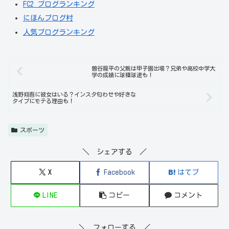
FC2 ブログランキング
にほんブログ村
人気ブログランキング
曽谷龍平の父親は甲子園出場？兄弟や高校中学大
学の成績に球種球速も！
浅野翔吾に彼女はいる？インスタ匂わせや好きな
タイプにモテる理由も！
スポーツ
＼ シェアする ／
X
Facebook
はてブ
LINE
コピー
コメント
＼ フォローする ／