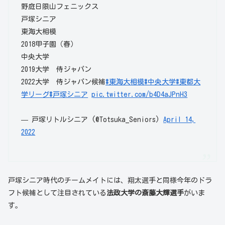
野庭日限山フェニックス
戸塚シニア
東海大相模
2018甲子園（春）
中央大学
2019大学 侍ジャパン
2022大学 侍ジャパン候補
#東海大相模
#中央大学
#東都大
学リーグ
#戸塚シニア
pic.twitter.com/b4D4aJPnH3
— 戸塚リトルシニア (@Totsuka_Seniors)
April 14,
2022
戸塚シニア時代のチームメイトには、翔太選手と同様今年のドラ
フト候補として注目されている
法政大学の斎藤大輝選手
がいま
す。