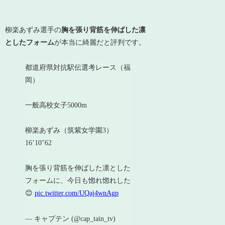
柳楽あずみ選手の
胸を張り背筋を伸ばした凛
としたフォーム
が本当に綺麗だと評判です。
都道府県対抗駅伝選考レース（福
岡）
一般高校女子5000m
柳楽あずみ（筑紫女学園3）
16’10″62
胸を張り背筋を伸ばした凛とした
フォームに、今日も惚れ惚れした
😊
pic.twitter.com/UQaj4wnAgp
— キャプテン (@cap_tain_tv)