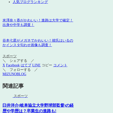
人気ブログランキング
米澤奈々香がかわいい！進路は大学で確定！
出身や中学も調査！
谷本七星がメガネでかわいい！彼氏はいるの
かインスタ匂わせ画像も調査！
スポーツ
＼ シェアする ／
X
Facebook
はてブ
LINE
コピー
コメント
＼ フォローする ／
MIZUNOBLOG
関連記事
スポーツ
臼井洋介(岐阜協立大学野球部監督)の経
歴や学歴は？卒業生の進路も!