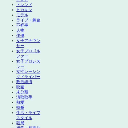
トレンド
ヒカキン
モデル
ライブ・舞台
不祥事
人物
俳優
女子アナウン
サー
女子プロゴル
ファー
女子プロレス
ラー
女性レーシン
グドライバー
政治経済
映画
未分類
演歌歌手
熱愛
特番
生活・ライフ
スタイル
破局