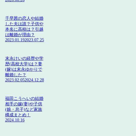
千早茜の恋人や結婚
した夫は誰？子供や
本名に高校は？引越
は離婚が理由？
2023.01.19
2023.07.25
末永けいの経歴や学
歴(高校大学)は？妻
(嫁)は末永ゆかりで
離婚した？
2023.02.05
2024.12.28
福田こうへいの結婚
相手の嫁(妻)や子供
(娘・息子)など家族
構成まとめ！
2024.10.16