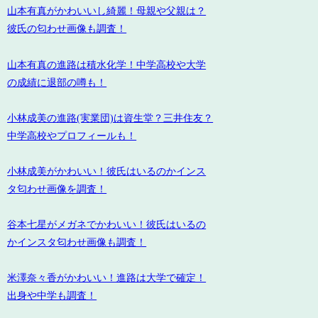
山本有真がかわいいし綺麗！母親や父親は？
彼氏の匂わせ画像も調査！
山本有真の進路は積水化学！中学高校や大学
の成績に退部の噂も！
小林成美の進路(実業団)は資生堂？三井住友？
中学高校やプロフィールも！
小林成美がかわいい！彼氏はいるのかインス
タ匂わせ画像を調査！
谷本七星がメガネでかわいい！彼氏はいるの
かインスタ匂わせ画像も調査！
米澤奈々香がかわいい！進路は大学で確定！
出身や中学も調査！