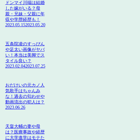
ドンマイ川端は結婚
した嫁がいる？母
親・兄妹・父親に年
収や学歴経歴も！
2023.05.15
2023.05.20
五条院凌のすっぴん
や足太い画像がヤバ
い！本当は美脚でス
タイル良い？
2023.02.04
2023.07.25
おだけいの元カノ人
気歌手はちゃんみ
な！過去の匂わせや
動画流出の犯人は？
2023.06.26
天畠大輔の妻や母
は？医療事故や経歴
に大学進学はモテた