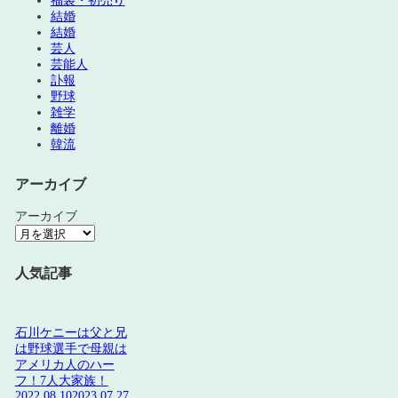
福袋・初売り
結婚
結婚
芸人
芸能人
訃報
野球
雑学
離婚
韓流
アーカイブ
アーカイブ
人気記事
石川ケニーは父と兄
は野球選手で母親は
アメリカ人のハー
フ！7人大家族！
2022.08.10
2023.07.27