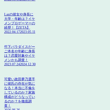
Lazの彼女や身長に
大学・年齢は？イケ
メンプロゲーマーの
経歴！【ZETA】
2022.04.17
2023.05.11
竹下パラダイスだー
ご本名や年齢に身長
は？恋愛対象やイケ
メンかも調査！
2023.07.24
2024.12.30
可愛い政田夢乃選手
に彼氏の存在が気に
なる！本当に不倫を
しているのか？家族
構成がどうなってい
るのか？を徹底調
査！
2026.06.26