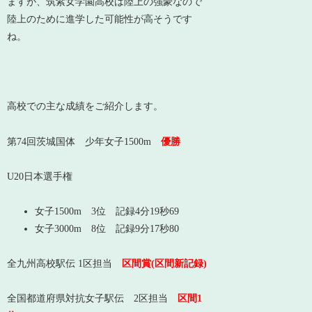
ますが、筑紫女学園高校は陸上の強豪なので
陸上のために進学した可能性が高そうです
ね。
高校での主な成績をご紹介します。
第74回茨城国体 少年女子1500m
優勝
U20日本選手権
女子1500m 3位 記録4分19秒69
女子3000m 8位 記録9分17秒80
全九州高校
駅伝
1区担当
区間賞(
区間新記録)
全国都道府県対抗女子駅伝 2区担当
区間1