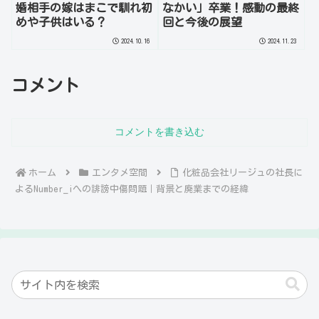
婚相手の嫁はまこで馴れ初
なかい」卒業！感動の最終
めや子供はいる？
回と今後の展望
2024.10.16
2024.11.23
コメント
コメントを書き込む
ホーム
エンタメ空間
化粧品会社リージュの社長に
よるNumber_iへの誹謗中傷問題｜背景と廃業までの経緯