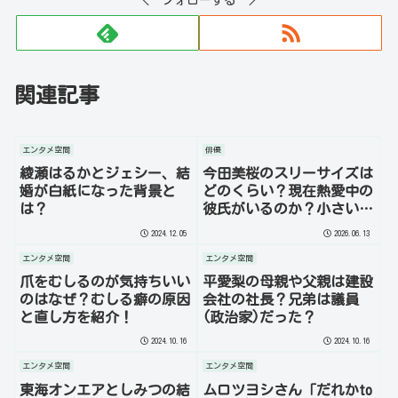
関連記事
エンタメ空間
俳優
綾瀬はるかとジェシー、結
今田美桜のスリーサイズは
婚が白紙になった背景と
どのくらい？現在熱愛中の
は？
彼氏がいるのか？小さい頃
なりたかった職業とはいっ
2024.12.05
2026.06.13
たい何？
エンタメ空間
エンタメ空間
爪をむしるのが気持ちいい
平愛梨の母親や父親は建設
のはなぜ？むしる癖の原因
会社の社長？兄弟は議員
と直し方を紹介！
(政治家)だった？
2024.10.16
2024.10.16
エンタメ空間
エンタメ空間
東海オンエアとしみつの結
ムロツヨシさん「だれかto