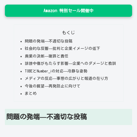
Amazon 特別セール開催中
もくじ
問題の発端—不適切な投稿
社会的な反響—批判と企業イメージの低下
廃業の決断—謝罪と責任
誹謗中傷がもたらす影響—企業へのダメージと教訓
TOBEとNumber_iの対応—冷静な姿勢
メディアの反応—事態の広がりと報道の在り方
今後の展望—再発防止に向けて
まとめ
問題の発端—不適切な投稿