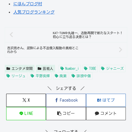
にほんブログ村
人気ブログランキング
KAT-TUN中丸雄一、活動再開で新たなスタート！
初心に立ち返る決意とは？
吉沢亮さん、泥酔による不法侵入騒動の真相とこ
れから
エンタメ空間
芸能人
Number_i
TOBE
ジャニーズ
リージュ
平野紫輝
廃業
誹謗中傷
＼ シェアする ／
X
Facebook
はてブ
LINE
コピー
コメント
＼ フォローする ／