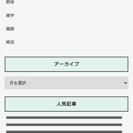
野球
雑学
離婚
韓流
アーカイブ
人気記事
石川ケニーは父と兄は野球選手で母親はアメ
リカ人のハーフ！7人大家族！
Lazの彼女や身長に大学・年齢は？イケメン
プロゲーマーの経歴！【ZETA】
竹下パラダイスだーご本名や年齢に身長は？
恋愛対象やイケメンかも調査！
可愛い政田夢乃選手に彼氏の存在が気にな