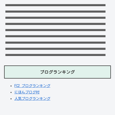
る！本当に不倫をしているのか？家族構成が
千早茜の恋人や結婚した夫は誰？子供や本名
どうなっているのか？を徹底調査！
に高校は？引越は離婚が理由？
末永けいの経歴や学歴(高校大学)は？妻(嫁)
は末永ゆかりで離婚した？
福田こうへいの結婚相手の嫁(妻)や子供
(娘・息子)など家族構成まとめ！
ドンマイ川端は結婚した嫁がいる？母親・兄
妹・父親に年収や学歴経歴も！
五条院凌のすっぴんや足太い画像がヤバい！
本当は美脚でスタイル良い？
おだけいの元カノ人気歌手はちゃんみな！過
去の匂わせや動画流出の犯人は？
天畠大輔の妻や母は？医療事故や経歴に大学
進学はモテたかったから！
デジポリスは東京だけ？大阪や埼玉・神奈
川・愛知など他の地域にもある？
ブログランキング
FC2 ブログランキング
にほんブログ村
人気ブログランキング