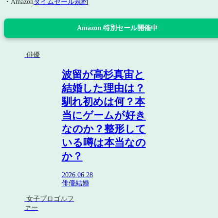
・Amazon
タイムセール規約
Amazon 特別セール開催中
俳優
波留が高杉真宙と
結婚した理由は？
馴れ初めは何？本
当にゲームが好き
なのか？整形して
いる噂は本当なの
か？
2026.06.28
俳優
結婚
女子プロゴルフ
ァー