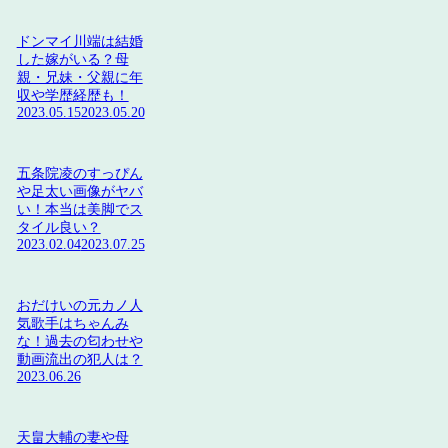
ドンマイ川端は結婚
した嫁がいる？母
親・兄妹・父親に年
収や学歴経歴も！
2023.05.15
2023.05.20
五条院凌のすっぴん
や足太い画像がヤバ
い！本当は美脚でス
タイル良い？
2023.02.04
2023.07.25
おだけいの元カノ人
気歌手はちゃんみ
な！過去の匂わせや
動画流出の犯人は？
2023.06.26
天畠大輔の妻や母