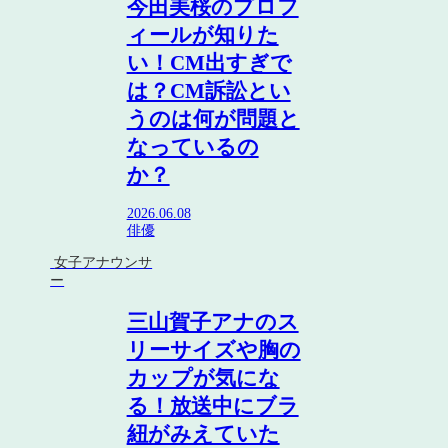
今田美桜のプロフ
ィールが知りた
い！CM出すぎで
は？CM訴訟とい
うのは何が問題と
なっているの
か？
2026.06.08
俳優
女子アナウンサ
ー
三山賀子アナのス
リーサイズや胸の
カップが気にな
る！放送中にブラ
紐がみえていた