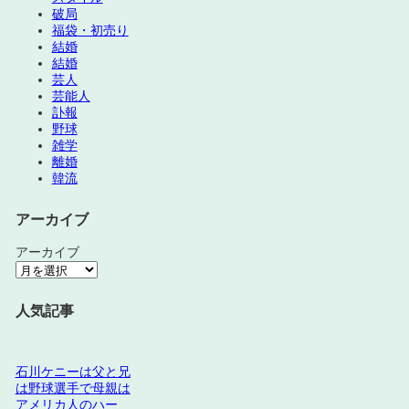
破局
福袋・初売り
結婚
結婚
芸人
芸能人
訃報
野球
雑学
離婚
韓流
アーカイブ
アーカイブ
人気記事
石川ケニーは父と兄
は野球選手で母親は
アメリカ人のハー