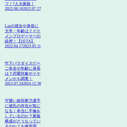
フ！7人大家族！
2022.08.10
2023.07.27
Lazの彼女や身長に
大学・年齢は？イケ
メンプロゲーマーの
経歴！【ZETA】
2022.04.17
2023.05.11
竹下パラダイスだー
ご本名や年齢に身長
は？恋愛対象やイケ
メンかも調査！
2023.07.24
2024.12.30
可愛い政田夢乃選手
に彼氏の存在が気に
なる！本当に不倫を
しているのか？家族
構成がどうなってい
るのか？を徹底調