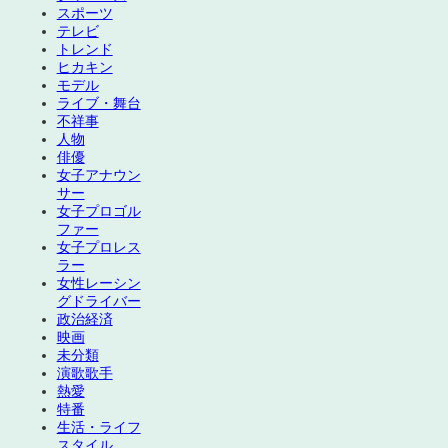
スポーツ
テレビ
トレンド
ヒカキン
モデル
ライブ・舞台
不祥事
人物
俳優
女子アナウン
サー
女子プロゴル
ファー
女子プロレス
ラー
女性レーシン
グドライバー
政治経済
映画
未分類
演歌歌手
熱愛
特番
生活・ライフ
スタイル