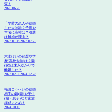
査！
2026.06.26
千早茜の恋人や結婚
した夫は誰？子供や
本名に高校は？引越
は離婚が理由？
2023.01.19
2023.07.25
末永けいの経歴や学
歴(高校大学)は？妻
(嫁)は末永ゆかりで
離婚した？
2023.02.05
2024.12.28
福田こうへいの結婚
相手の嫁(妻)や子供
(娘・息子)など家族
構成まとめ！
2024.10.16