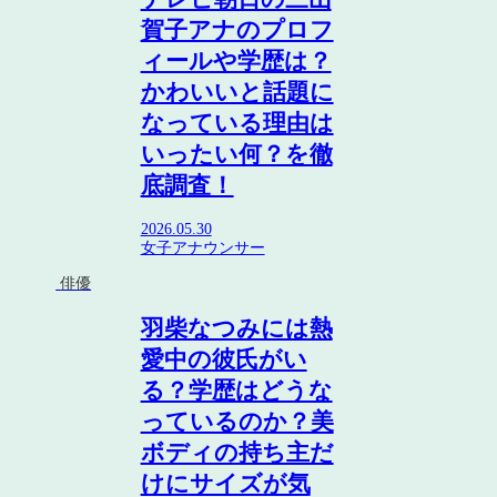
賀子アナのプロフ
ィールや学歴は？
かわいいと話題に
なっている理由は
いったい何？を徹
底調査！
2026.05.30
女子アナウンサー
俳優
羽柴なつみには熱
愛中の彼氏がい
る？学歴はどうな
っているのか？美
ボディの持ち主だ
けにサイズが気