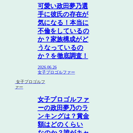
可愛い政田夢乃選
手に彼氏の存在が
気になる！本当に
不倫をしているの
か？家族構成がど
うなっているの
か？を徹底調査！
2026.06.26
女子プロゴルファー
女子プロゴルフ
ァー
女子プロゴルファ
ーの政田夢乃のラ
ンキングは？賞金
額はどのくらい
なのか？誰がキャ