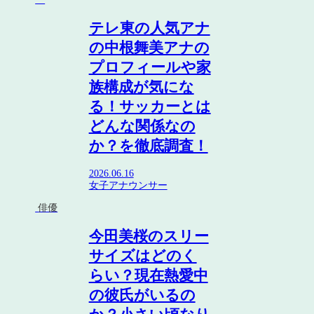
テレ東の人気アナ
の中根舞美アナの
プロフィールや家
族構成が気にな
る！サッカーとは
どんな関係なの
か？を徹底調査！
2026.06.16
女子アナウンサー
俳優
今田美桜のスリー
サイズはどのく
らい？現在熱愛中
の彼氏がいるの