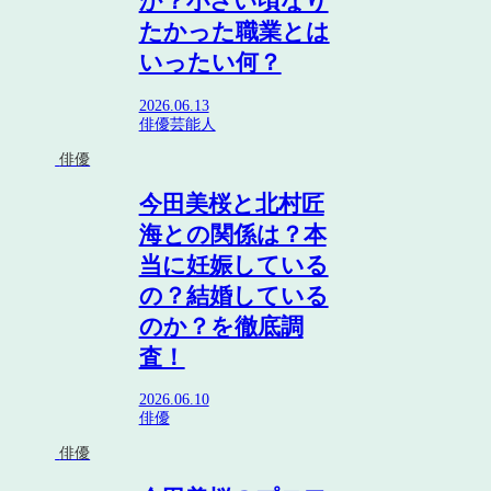
か？小さい頃なり
たかった職業とは
いったい何？
2026.06.13
俳優
芸能人
俳優
今田美桜と北村匠
海との関係は？本
当に妊娠している
の？結婚している
のか？を徹底調
査！
2026.06.10
俳優
俳優