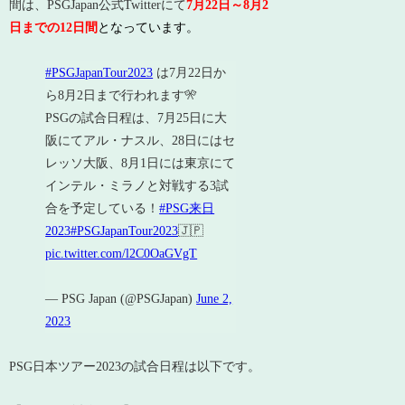
間は、PSGJapan公式Twitterにて
7月22日～8月2
日までの12日間
となっています。
#PSGJapanTour2023
は7月22日か
ら8月2日まで行われます🎌
PSGの試合日程は、7月25日に大
阪にてアル・ナスル、28日にはセ
レッソ大阪、8月1日には東京にて
インテル・ミラノと対戦する3試
合を予定している！
#PSG来日
2023
#PSGJapanTour2023
🇯🇵
pic.twitter.com/l2C0OaGVgT
— PSG Japan (@PSGJapan)
June 2,
2023
PSG日本ツアー2023の試合日程は以下です。