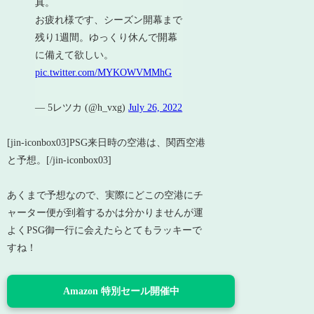
真。
お疲れ様です、シーズン開幕まで
残り1週間。ゆっくり休んで開幕
に備えて欲しい。
pic.twitter.com/MYKOWVMMhG
— 5レツカ (@h_vxg)
July 26, 2022
[jin-iconbox03]PSG来日時の空港は、関西空港
と予想。[/jin-iconbox03]
あくまで予想なので、実際にどこの空港にチ
ャーター便が到着するかは分かりませんが運
よくPSG御一行に会えたらとてもラッキーで
すね！
Amazon 特別セール開催中