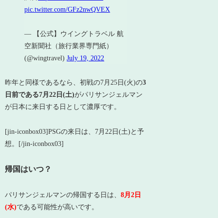
pic.twitter.com/GFz2nwQVEX
— 【公式】ウイングトラベル 航
空新聞社（旅行業界専門紙）
(@wingtravel)
July 19, 2022
昨年と同様であるなら、初戦の7月25日(火)の
3
日前である7月22日(土)
がパリサンジェルマン
が日本に来日する日として濃厚です。
[jin-iconbox03]PSGの来日は、7月22日(土)と予
想。[/jin-iconbox03]
帰国はいつ？
パリサンジェルマンの帰国する日は、
8月2日
(水)
である可能性が高いです。