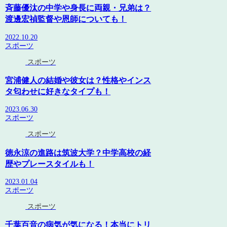
斉藤優汰の中学や身長に両親・兄弟は？
渡邊宏禎監督や恩師についても！
2022.10.20
スポーツ
スポーツ
宮浦健人の結婚や彼女は？性格やインス
タ匂わせに好きなタイプも！
2023.06.30
スポーツ
スポーツ
徳永涼の進路は筑波大学？中学高校の経
歴やプレースタイルも！
2023.01.04
スポーツ
スポーツ
千葉百音の病気が気になる！本当にトリ