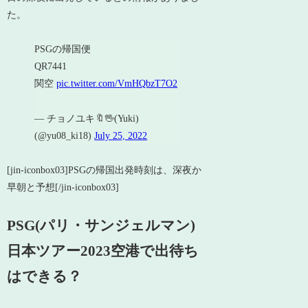
た。
PSGの帰国便
QR7441
関空
pic.twitter.com/VmHQbzT7O2
— チョノユキ🔖🖖(Yuki)
(@yu08_ki18)
July 25, 2022
[jin-iconbox03]PSGの帰国出発時刻は、深夜か
早朝と予想[/jin-iconbox03]
PSG(パリ・サンジェルマン)
日本ツアー2023空港で出待ち
はできる？