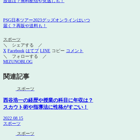
放送は？無料配信や見逃しも！
PSG日本ツアー2023グッズオンラインはいつ
届く？再販や送料も！
スポーツ
＼ シェアする ／
X
Facebook
はてブ
LINE
コピー
コメント
＼ フォローする ／
MIZUNOBLOG
関連記事
スポーツ
西谷浩一の経歴や授業の科目に年収は？
スカウト術や指導法に性格がすごい！
2022.08.15
スポーツ
スポーツ