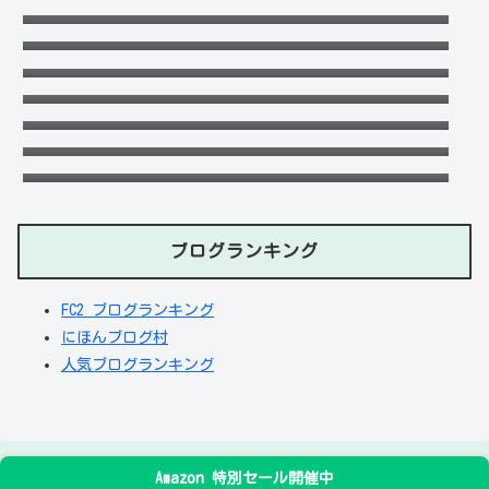
福田こうへいの結婚相手の嫁(妻)や子供
(娘・息子)など家族構成まとめ！
おだけいの元カノ人気歌手はちゃんみな！過
去の匂わせや動画流出の犯人は？
ドンマイ川端は結婚した嫁がいる？母親・兄
妹・父親に年収や学歴経歴も！
五条院凌のすっぴんや足太い画像がヤバい！
本当は美脚でスタイル良い？
デジポリスは東京だけ？大阪や埼玉・神奈
川・愛知など他の地域にもある？
天畠大輔の妻や母は？医療事故や経歴に大学
進学はモテたかったから！
ブログランキング
FC2 ブログランキング
にほんブログ村
人気ブログランキング
Amazon 特別セール開催中