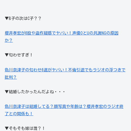
▼B子の次はC子？？
櫻井孝宏が6股や盗作疑惑でヤバい！声優OとUの共演NGの原因
か？
▼匂わせすぎ！
色川奈津子の匂わせ6選がヤバい！不倫引退でもラジオの浮つきで
批判？
▼結婚したかったんだよね・・・
色川奈津子は結婚してる？顔写真や年齢は？櫻井孝宏のラジオ終
了との関係も！
▼そもそも嫁は誰？！