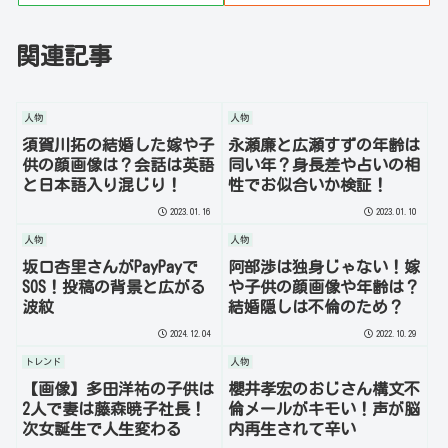
関連記事
人物
人物
須賀川拓の結婚した嫁や子
永瀬廉と広瀬すずの年齢は
供の顔画像は？会話は英語
同い年？身長差や占いの相
と日本語入り混じり！
性でお似合いか検証！
2023.01.16
2023.01.10
人物
人物
坂口杏里さんがPayPayで
阿部渉は独身じゃない！嫁
SOS！投稿の背景と広がる
や子供の顔画像や年齢は？
波紋
結婚隠しは不倫のため？
2024.12.04
2022.10.29
トレンド
人物
【画像】多田洋祐の子供は
櫻井孝宏のおじさん構文不
2人で妻は藤森暁子社長！
倫メールがキモい！声が脳
次女誕生で人生変わる
内再生されて辛い