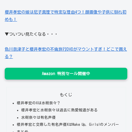
櫻井孝宏の嫁は尼子真理で特定な理由4つ！顔画像や子供に馴れ初
めも！
▼ついつい見たくなる・・・
色川奈津子と櫻井孝宏の不倫旅行DVDがマウントすぎ！どこで買え
る？
Amazon 特別セール開催中
もくじ
櫻井孝宏のXは水樹奈々？
櫻井孝宏と水樹奈々は過去に熱愛報道がある
水樹奈々は有名声優
櫻井孝宏と交際した有名声優XはWake Up, Girls!のメンバー
まとめ