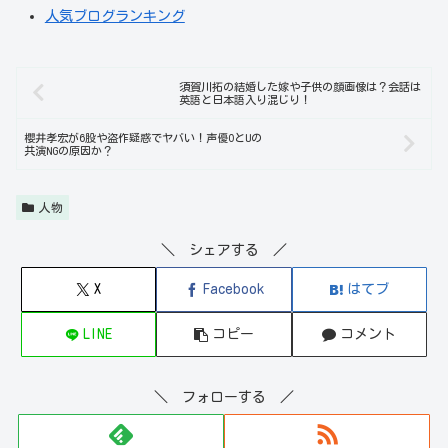
人気ブログランキング
須賀川拓の結婚した嫁や子供の顔画像は？会話は
英語と日本語入り混じり！
櫻井孝宏が6股や盗作疑惑でヤバい！声優OとUの
共演NGの原因か？
人物
＼ シェアする ／
X
Facebook
はてブ
LINE
コピー
コメント
＼ フォローする ／