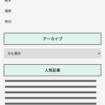
雑学
離婚
韓流
アーカイブ
人気記事
石川ケニーは父と兄は野球選手で母親はアメ
リカ人のハーフ！7人大家族！
Lazの彼女や身長に大学・年齢は？イケメン
プロゲーマーの経歴！【ZETA】
竹下パラダイスだーご本名や年齢に身長は？
恋愛対象やイケメンかも調査！
可愛い政田夢乃選手に彼氏の存在が気にな
る！本当に不倫をしているのか？家族構成が
千早茜の恋人や結婚した夫は誰？子供や本名
どうなっているのか？を徹底調査！
に高校は？引越は離婚が理由？
末永けいの経歴や学歴(高校大学)は？妻(嫁)
は末永ゆかりで離婚した？