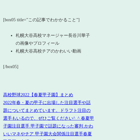
[box05 title=”この記事でわかかること”]
札幌大谷高校マネージャー長谷川華子
の画像やプロフィール
札幌大谷高校チアのかわいい動画
[/box05]
高校野球2022【春夏甲子園】まとめ
2022年春・夏の甲子に出場した注目選手や話
題についてまとめています。ドラフト注目の
選手もいるので、ぜひご覧ください^_^ 春夏甲
子園注目選手 甲子園で話題になった審判 かわ
いいマネやチア 甲子園大会関係注目選手春夏