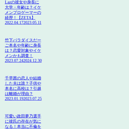
Lazの彼女や身長に
大学・年齢は？イケ
メンプロゲーマーの
経歴！【ZETA】
2022.04.17
2023.05.11
竹下パラダイスだー
ご本名や年齢に身長
は？恋愛対象やイケ
メンかも調査！
2023.07.24
2024.12.30
千早茜の恋人や結婚
した夫は誰？子供や
本名に高校は？引越
は離婚が理由？
2023.01.19
2023.07.25
可愛い政田夢乃選手
に彼氏の存在が気に
なる！本当に不倫を