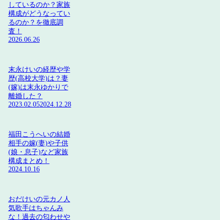
しているのか？家族
構成がどうなってい
るのか？を徹底調
査！
2026.06.26
末永けいの経歴や学
歴(高校大学)は？妻
(嫁)は末永ゆかりで
離婚した？
2023.02.05
2024.12.28
福田こうへいの結婚
相手の嫁(妻)や子供
(娘・息子)など家族
構成まとめ！
2024.10.16
おだけいの元カノ人
気歌手はちゃんみ
な！過去の匂わせや