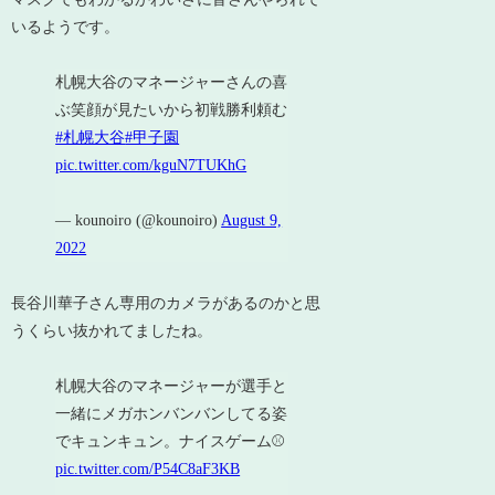
いるようです。
札幌大谷のマネージャーさんの喜
ぶ笑顔が見たいから初戦勝利頼む
#札幌大谷
#甲子園
pic.twitter.com/kguN7TUKhG
— kounoiro (@kounoiro)
August 9,
2022
長谷川華子さん専用のカメラがあるのかと思
うくらい抜かれてましたね。
札幌大谷のマネージャーが選手と
一緒にメガホンバンバンしてる姿
でキュンキュン。ナイスゲーム⚾
pic.twitter.com/P54C8aF3KB