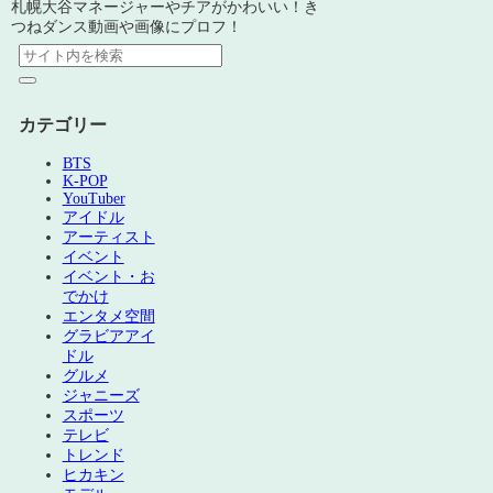
札幌大谷マネージャーやチアがかわいい！き
つねダンス動画や画像にプロフ！
カテゴリー
BTS
K-POP
YouTuber
アイドル
アーティスト
イベント
イベント・お
でかけ
エンタメ空間
グラビアアイ
ドル
グルメ
ジャニーズ
スポーツ
テレビ
トレンド
ヒカキン