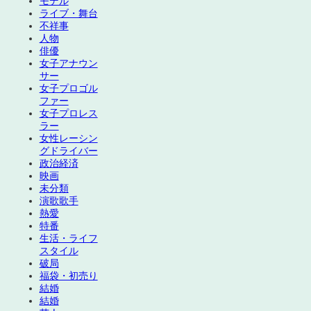
モデル
ライブ・舞台
不祥事
人物
俳優
女子アナウン
サー
女子プロゴル
ファー
女子プロレス
ラー
女性レーシン
グドライバー
政治経済
映画
未分類
演歌歌手
熱愛
特番
生活・ライフ
スタイル
破局
福袋・初売り
結婚
結婚