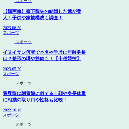
スポーツ
【顔画像】森下龍矢の結婚した嫁が美
人！子供や家族構成も調査！
2023.06.20
スポーツ
スポーツ
イヌイサン何者で本名や学歴に年齢身長
は？整形の噂や筋肉も！【十種競技】
2023.05.20
スポーツ
スポーツ
豊昇龍は朝青龍に似てる！顔や身長体重
に相撲の取り口や性格も比較！
2022.10.18
スポーツ
スポーツ