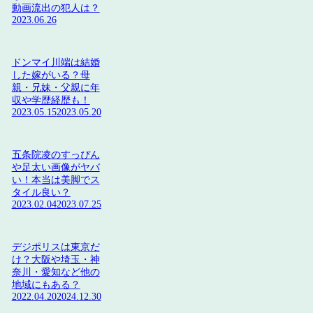
動画流出の犯人は？
2023.06.26
ドンマイ川端は結婚
した嫁がいる？母
親・兄妹・父親に年
収や学歴経歴も！
2023.05.15
2023.05.20
五条院凌のすっぴん
や足太い画像がヤバ
い！本当は美脚でス
タイル良い？
2023.02.04
2023.07.25
デジポリスは東京だ
け？大阪や埼玉・神
奈川・愛知など他の
地域にもある？
2022.04.20
2024.12.30