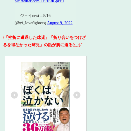
pic.twitter.com/T6HEdGpP6J
— ジェイnext→8/16
(@yi_lovefighters)
August 9, 2022
\「挫折に遭遇した球児」「折り合いをつけざ
るを得なかった球児」の話が胸に迫る(;_;)/