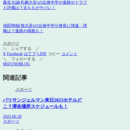
森谷大誠(札幌大谷)の出身中学や進路やドラフ
ト評価は？太ももがヤバい！
池田翔哉(旭大高)の出身中学や身長に球速・球
種は？進路や両親も！
スポーツ
＼ シェアする ／
X
Facebook
はてブ
LINE
コピー
コメント
＼ フォローする ／
MIZUNOBLOG
関連記事
スポーツ
パリサンジェルマン来日2023ホテルど
こ？滞在場所スケジュールも！
2023.06.28
スポーツ