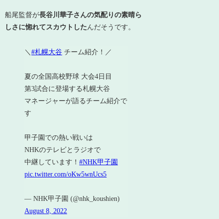
船尾監督が
長谷川華子さんの気配りの素晴ら
しさに惚れてスカウトした
んだそうです。
＼
#札幌大谷
チーム紹介！／
夏の全国高校野球 大会4日目
第3試合に登場する札幌大谷
マネージャーが語るチーム紹介で
す
甲子園での熱い戦いは
NHKのテレビとラジオで
中継しています！
#NHK甲子園
pic.twitter.com/oKw5wnUcs5
— NHK甲子園 (@nhk_koushien)
August 8, 2022