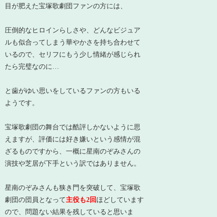
目が肥えた宝塚歌劇団ファンの方には、
圧倒的なヒロインらしさや、どんなビジュア
ルも似合ってしまう華やかさを持ち合わせて
いるので、
セリフにもう少し情緒が感じられ
たら完璧
なのに…
と歯がゆい思いをしているファンの方もいる
ようです。
宝塚歌劇団の舞台では酷評しかないように思
えますが、評価には好き嫌いという感情が混
ざるものですから、一概に
星南のぞみさんの
演技や芝居が下手という訳ではありません
。
星南のぞみさんも狭き門を突破して、宝塚歌
劇団の団員となって
主役も2回
ほどしています
ので、問題ない結果を残していると思いま