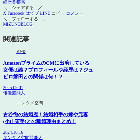
経歴
首都高
＼ シェアする ／
X
Facebook
はてブ
LINE
コピー
コメント
＼ フォローする ／
MIZUNOBLOG
関連記事
俳優
AmazonプライムのCMに出演している
女優は誰？プロフィールや経歴は？ジュ
ビロ磐田との関係は何！？
2025.09.01
俳優
芸能人
エンタメ空間
古谷徹の結婚歴！結婚相手の嫁や元妻
(小山茉美)との離婚理由まとめ！
2024.10.16
エンタメ空間
芸能人