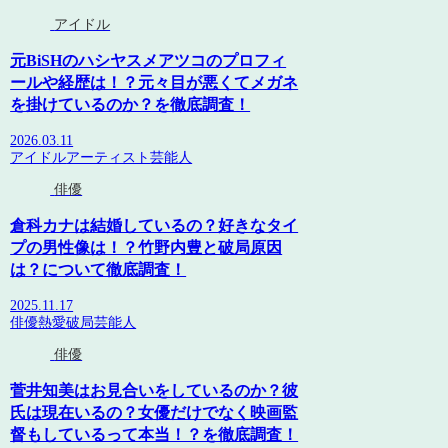
アイドル
元BiSHのハシヤスメアツコのプロフィ
ールや経歴は！？元々目が悪くてメガネ
を掛けているのか？を徹底調査！
2026.03.11
アイドル
アーティスト
芸能人
俳優
倉科カナは結婚しているの？好きなタイ
プの男性像は！？竹野内豊と破局原因
は？について徹底調査！
2025.11.17
俳優
熱愛
破局
芸能人
俳優
菅井知美はお見合いをしているのか？彼
氏は現在いるの？女優だけでなく映画監
督もしているって本当！？を徹底調査！