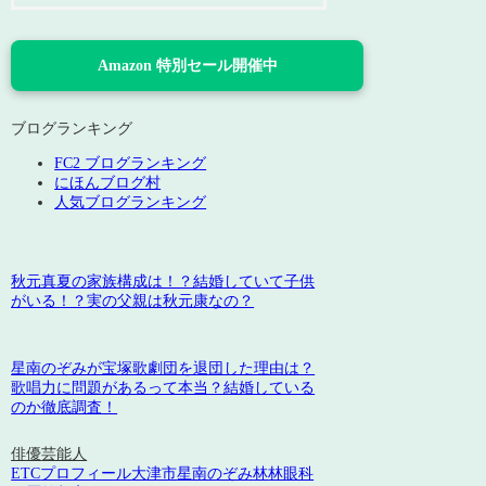
Amazon 特別セール開催中
ブログランキング
FC2 ブログランキング
にほんブログ村
人気ブログランキング
秋元真夏の家族構成は！？結婚していて子供
がいる！？実の父親は秋元康なの？
星南のぞみが宝塚歌劇団を退団した理由は？
歌唱力に問題があるって本当？結婚している
のか徹底調査！
俳優
芸能人
ETC
プロフィール
大津市
星南のぞみ
林
林眼科