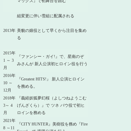
マックス』で初舞台を踏む
組変更に伴い雪組に配属される
2013年
美貌の娘役として早くから注目を集め
る
2015年
『ファンシー・ガイ!』で、星南のぞ
1 ～ 3
みさんが 新人公演初ヒロイン役を行う
月
2016年
『Greatest HITS!』 新人公演ヒロイン
10 ～
を務める。
12月
2018年
『義経妖狐夢幻桜（よしつねようこむ
3～ 4
げんざくら）』で ツネ バウ役で初ヒ
月
ロインを務める
2021年
『CITY HUNTER』美樹役を務め『Fire
8 ～11