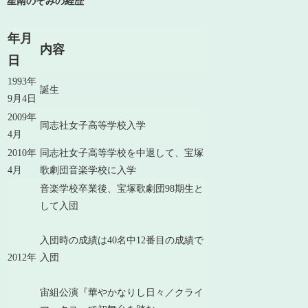
星南のぞみの経歴
年月
内容
日
1993年
誕生
9月4日
2009年
同志社女子高等学校入学
4月
2010年
同志社女子高等学校を中退して、宝塚
4月
歌劇団音楽学校に入学
音楽学校卒業後、宝塚歌劇団98期生と
して入団
入団時の成績は40名中12番目の成績で
2012年
入団
宙組公演『華やかなりし日々／クライ