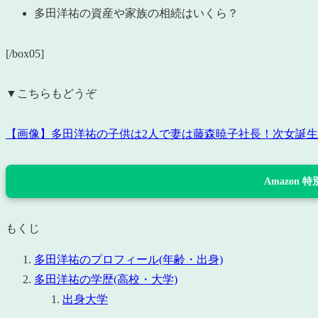
多田洋祐の資産や家族の相続はいくら？
[/box05]
▼こちらもどうぞ
【画像】多田洋祐の子供は2人で妻は藤森暁子社長！次女誕
Amazon
もくじ
多田洋祐のプロフィール(年齢・出身)
多田洋祐の学歴(高校・大学)
出身大学