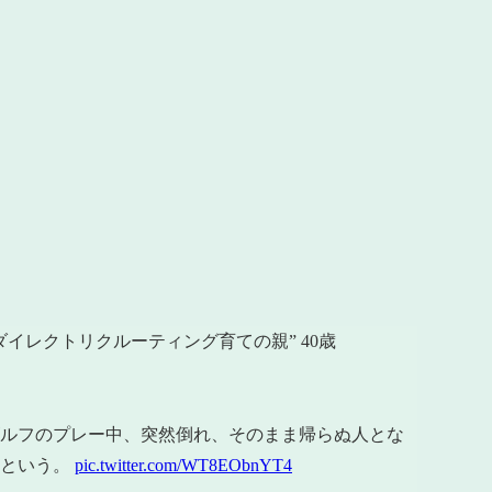
。
イレクトリクルーティング育ての親” 40歳
ルフのプレー中、突然倒れ、そのまま帰らぬ人とな
たという。
pic.twitter.com/WT8EObnYT4