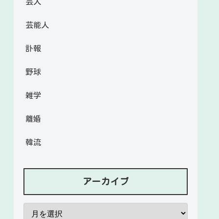
芸人
芸能人
訃報
野球
雑学
離婚
韓流
アーカイブ