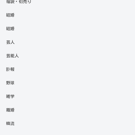
福袋・初売り
結婚
結婚
芸人
芸能人
訃報
野球
雑学
離婚
韓流