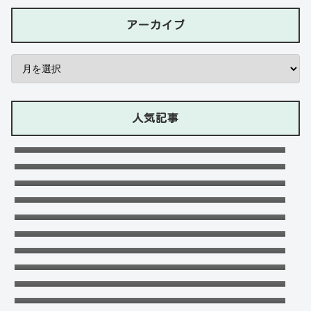
アーカイブ
人気記事
石川ケニーは父と兄は野球選手で母親はアメ
リカ人のハーフ！7人大家族！
Lazの彼女や身長に大学・年齢は？イケメン
プロゲーマーの経歴！【ZETA】
竹下パラダイスだーご本名や年齢に身長は？
恋愛対象やイケメンかも調査！
可愛い政田夢乃選手に彼氏の存在が気にな
る！本当に不倫をしているのか？家族構成が
千早茜の恋人や結婚した夫は誰？子供や本名
どうなっているのか？を徹底調査！
に高校は？引越は離婚が理由？
末永けいの経歴や学歴(高校大学)は？妻(嫁)
は末永ゆかりで離婚した？
福田こうへいの結婚相手の嫁(妻)や子供
(娘・息子)など家族構成まとめ！
ドンマイ川端は結婚した嫁がいる？母親・兄
妹・父親に年収や学歴経歴も！
おだけいの元カノ人気歌手はちゃんみな！過
去の匂わせや動画流出の犯人は？
五条院凌のすっぴんや足太い画像がヤバい！
本当は美脚でスタイル良い？
天畠大輔の妻や母は？医療事故や経歴に大学
進学はモテたかったから！
デジポリスは東京だけ？大阪や埼玉・神奈