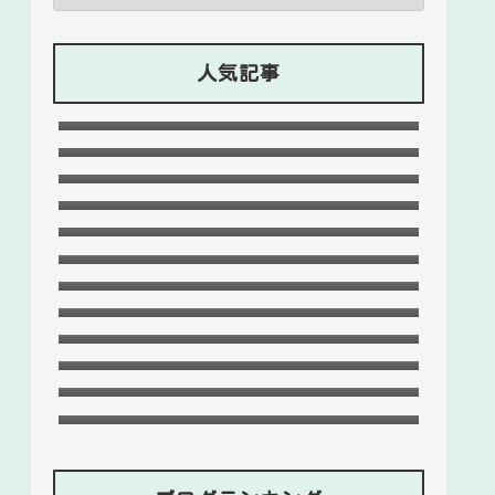
人気記事
石川ケニーは父と兄は野球選手で母
親はアメリカ人のハーフ！7人大家
Lazの彼女や身長に大学・年齢は？イ
族！
ケメンプロゲーマーの経歴！
竹下パラダイスだーご本名や年齢に
【ZETA】
身長は？恋愛対象やイケメンかも調
可愛い政田夢乃選手に彼氏の存在が
査！
気になる！本当に不倫をしているの
千早茜の恋人や結婚した夫は誰？子
か？家族構成がどうなっているの
供や本名に高校は？引越は離婚が理
末永けいの経歴や学歴(高校大学)
か？を徹底調査！
由？
は？妻(嫁)は末永ゆかりで離婚し
福田こうへいの結婚相手の嫁(妻)や
た？
子供(娘・息子)など家族構成まと
おだけいの元カノ人気歌手はちゃん
め！
みな！過去の匂わせや動画流出の犯
ドンマイ川端は結婚した嫁がいる？
人は？
母親・兄妹・父親に年収や学歴経歴
五条院凌のすっぴんや足太い画像が
も！
ヤバい！本当は美脚でスタイル良
天畠大輔の妻や母は？医療事故や経
い？
歴に大学進学はモテたかったから！
デジポリスは東京だけ？大阪や埼
玉・神奈川・愛知など他の地域にも
ある？