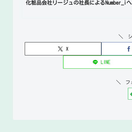
化粧品会社リージュの社長によるNumber_
＼ 
X
LINE
＼ フ