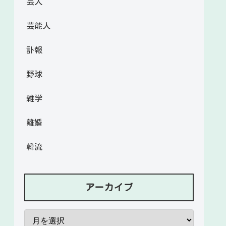
芸人
芸能人
訃報
野球
雑学
離婚
韓流
アーカイブ