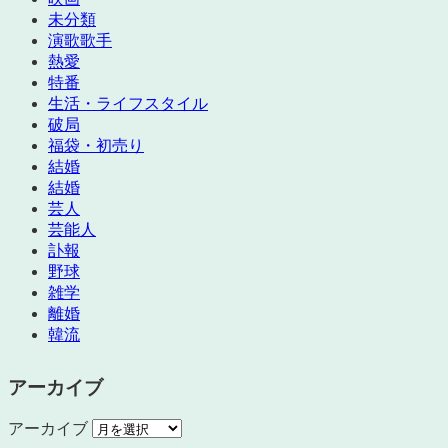
未分類
演歌歌手
熱愛
特番
生活・ライフスタイル
破局
福袋・初売り
結婚
結婚
芸人
芸能人
訃報
野球
雑学
離婚
韓流
アーカイブ
アーカイブ