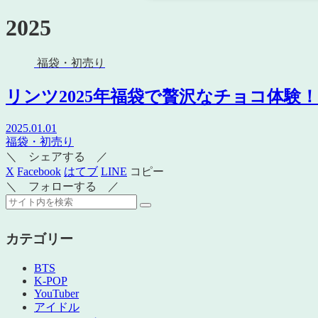
2025
福袋・初売り
リンツ2025年福袋で贅沢なチョコ体験
2025.01.01
福袋・初売り
＼ シェアする ／
X
Facebook
はてブ
LINE
コピー
＼ フォローする ／
カテゴリー
BTS
K-POP
YouTuber
アイドル