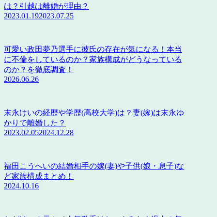
は？引越は離婚が理由？
2023.01.19
2023.07.25
可愛い政田夢乃選手に彼氏の存在が気になる！本当
に不倫をしているのか？家族構成がどうなっている
のか？を徹底調査！
2026.06.26
末永けいの経歴や学歴(高校大学)は？妻(嫁)は末永ゆ
かりで離婚した？
2023.02.05
2024.12.28
福田こうへいの結婚相手の嫁(妻)や子供(娘・息子)な
ど家族構成まとめ！
2024.10.16