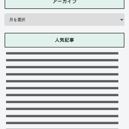
アーカイブ
人気記事
石川ケニーは父と兄は野球選手で母親はアメ
リカ人のハーフ！7人大家族！
Lazの彼女や身長に大学・年齢は？イケメン
プロゲーマーの経歴！【ZETA】
竹下パラダイスだーご本名や年齢に身長は？
恋愛対象やイケメンかも調査！
可愛い政田夢乃選手に彼氏の存在が気にな
る！本当に不倫をしているのか？家族構成が
千早茜の恋人や結婚した夫は誰？子供や本名
どうなっているのか？を徹底調査！
に高校は？引越は離婚が理由？
末永けいの経歴や学歴(高校大学)は？妻(嫁)
は末永ゆかりで離婚した？
福田こうへいの結婚相手の嫁(妻)や子供
(娘・息子)など家族構成まとめ！
【画像】聖菜の子供の名前は蘭愛で年齢や父
親は？元旦那との離婚理由も！
ドンマイ川端は結婚した嫁がいる？母親・兄
妹・父親に年収や学歴経歴も！
五条院凌のすっぴんや足太い画像がヤバい！
本当は美脚でスタイル良い？
おだけいの元カノ人気歌手はちゃんみな！過
去の匂わせや動画流出の犯人は？
天畠大輔の妻や母は？医療事故や経歴に大学
進学はモテたかったから！