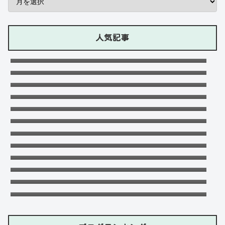
人気記事
石川ケニーは父と兄は野球選手で母親はアメ
リカ人のハーフ！7人大家族！
Lazの彼女や身長に大学・年齢は？イケメン
プロゲーマーの経歴！【ZETA】
竹下パラダイスだーご本名や年齢に身長は？
恋愛対象やイケメンかも調査！
可愛い政田夢乃選手に彼氏の存在が気にな
る！本当に不倫をしているのか？家族構成が
千早茜の恋人や結婚した夫は誰？子供や本名
どうなっているのか？を徹底調査！
に高校は？引越は離婚が理由？
末永けいの経歴や学歴(高校大学)は？妻(嫁)
は末永ゆかりで離婚した？
福田こうへいの結婚相手の嫁(妻)や子供
(娘・息子)など家族構成まとめ！
【画像】聖菜の子供の名前は蘭愛で年齢や父
親は？元旦那との離婚理由も！
ドンマイ川端は結婚した嫁がいる？母親・兄
妹・父親に年収や学歴経歴も！
五条院凌のすっぴんや足太い画像がヤバい！
本当は美脚でスタイル良い？
おだけいの元カノ人気歌手はちゃんみな！過
去の匂わせや動画流出の犯人は？
天畠大輔の妻や母は？医療事故や経歴に大学
進学はモテたかったから！