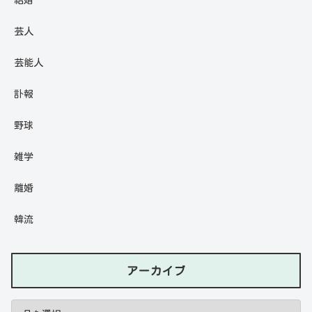
結婚
芸人
芸能人
訃報
野球
雑学
離婚
韓流
アーカイブ