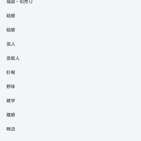
福袋・初売り
結婚
結婚
芸人
芸能人
訃報
野球
雑学
離婚
韓流