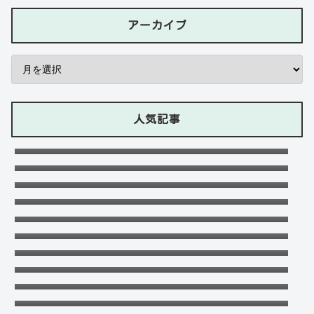
アーカイブ
人気記事
石川ケニーは父と兄は野球選手で母親はアメ
リカ人のハーフ！7人大家族！
Lazの彼女や身長に大学・年齢は？イケメン
プロゲーマーの経歴！【ZETA】
竹下パラダイスだーご本名や年齢に身長は？
恋愛対象やイケメンかも調査！
千早茜の恋人や結婚した夫は誰？子供や本名
に高校は？引越は離婚が理由？
可愛い政田夢乃選手に彼氏の存在が気にな
る！本当に不倫をしているのか？家族構成が
末永けいの経歴や学歴(高校大学)は？妻(嫁)
どうなっているのか？を徹底調査！
は末永ゆかりで離婚した？
福田こうへいの結婚相手の嫁(妻)や子供
(娘・息子)など家族構成まとめ！
おだけいの元カノ人気歌手はちゃんみな！過
去の匂わせや動画流出の犯人は？
ドンマイ川端は結婚した嫁がいる？母親・兄
妹・父親に年収や学歴経歴も！
五条院凌のすっぴんや足太い画像がヤバい！
本当は美脚でスタイル良い？
デジポリスは東京だけ？大阪や埼玉・神奈
川・愛知など他の地域にもある？
フジロック2023民間駐車場予約方法！当日受