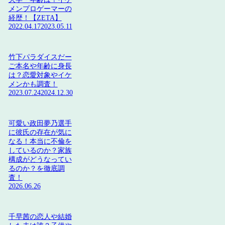
メンプロゲーマーの
経歴！【ZETA】
2022.04.17
2023.05.11
竹下パラダイスだー
ご本名や年齢に身長
は？恋愛対象やイケ
メンかも調査！
2023.07.24
2024.12.30
可愛い政田夢乃選手
に彼氏の存在が気に
なる！本当に不倫を
しているのか？家族
構成がどうなってい
るのか？を徹底調
査！
2026.06.26
千早茜の恋人や結婚