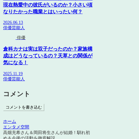
現在熱愛中の彼氏がいるのか？小さい頃
なりたかった職業とはいったい何？
2026.06.13
俳優
芸能人
俳優
倉科カナは実は双子だったのか？家族構
成はどうなっているの？天草との関係が
気になる！
2025.11.19
俳優
芸能人
コメント
コメントを書き込む
ホーム
エンタメ空間
高畑充希さん＆岡田将生さんが結婚！馴れ初
め＆今後の活動を徹底解説