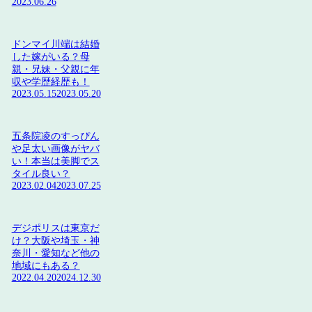
2023.06.26
ドンマイ川端は結婚
した嫁がいる？母
親・兄妹・父親に年
収や学歴経歴も！
2023.05.15
2023.05.20
五条院凌のすっぴん
や足太い画像がヤバ
い！本当は美脚でス
タイル良い？
2023.02.04
2023.07.25
デジポリスは東京だ
け？大阪や埼玉・神
奈川・愛知など他の
地域にもある？
2022.04.20
2024.12.30