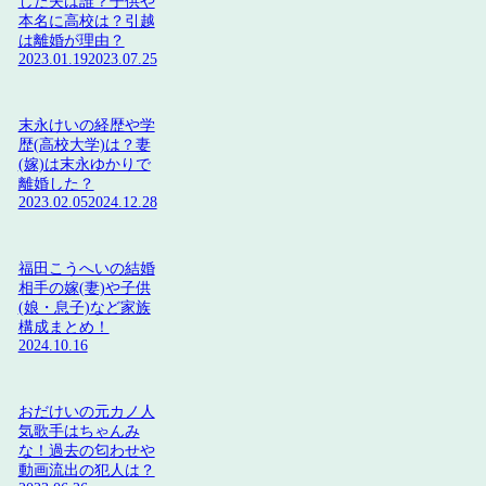
した夫は誰？子供や
本名に高校は？引越
は離婚が理由？
2023.01.19
2023.07.25
末永けいの経歴や学
歴(高校大学)は？妻
(嫁)は末永ゆかりで
離婚した？
2023.02.05
2024.12.28
福田こうへいの結婚
相手の嫁(妻)や子供
(娘・息子)など家族
構成まとめ！
2024.10.16
おだけいの元カノ人
気歌手はちゃんみ
な！過去の匂わせや
動画流出の犯人は？