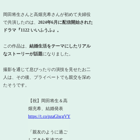
岡田将生さんと高畑充希さんが初めて夫婦役
で共演したのは、
2024年6月に配信開始された
ドラマ『1122 いいふうふ』。
この作品は、
結婚生活をテーマにしたリアル
なストーリーが話題
になりました。
撮影を通じて息ぴったりの演技を見せたお二
人は、その後、プライベートでも親交を深め
たそうです。
【祝】岡田将生＆高
畑充希、結婚発表
https://t.co/pzaGlscgVY
「親友のように過ご
してきた私達です