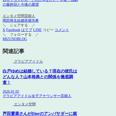
の最終回と今後の展望
エンタメ空間
芸能人
岡田将生
結婚
高畑充希
＼ シェアする ／
X
Facebook
はてブ
LINE
コピー
コメント
＼ フォローする ／
MIZUNOBLOG
関連記事
グラビアアイドル
白戸ゆめは結婚している？現在の彼氏は
どんな人？山本裕典との関係を徹底調
査！
2026.01.05
グラビアアイドル
女子アナウンサー
芸能人
エンタメ空間
芦田愛菜さんがDiorのアンバサダーに就