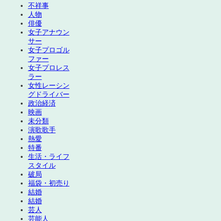
不祥事
人物
俳優
女子アナウン
サー
女子プロゴル
ファー
女子プロレス
ラー
女性レーシン
グドライバー
政治経済
映画
未分類
演歌歌手
熱愛
特番
生活・ライフ
スタイル
破局
福袋・初売り
結婚
結婚
芸人
芸能人