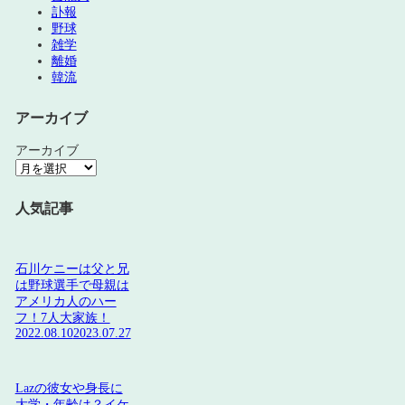
訃報
野球
雑学
離婚
韓流
アーカイブ
アーカイブ
人気記事
石川ケニーは父と兄
は野球選手で母親は
アメリカ人のハー
フ！7人大家族！
2022.08.10
2023.07.27
Lazの彼女や身長に
大学・年齢は？イケ