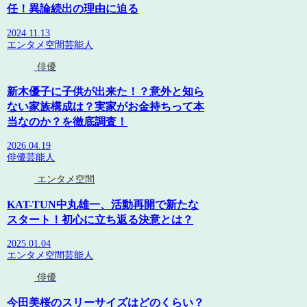
任！異論続出の理由に迫る
2024.11.13
エンタメ空間
芸能人
俳優
新木優子に子供が出来た！？意外と知ら
ない家族構成は？実家がお金持ちって本
当なのか？を徹底調査！
2026.04.19
俳優
芸能人
エンタメ空間
KAT-TUN中丸雄一、活動再開で新たな
スタート！初心に立ち返る決意とは？
2025.01.04
エンタメ空間
芸能人
俳優
今田美桜のスリーサイズはどのくらい？