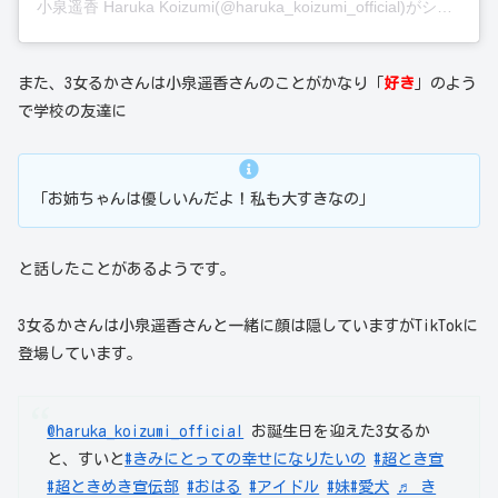
小泉遥香 Haruka Koizumi(@haruka_koizumi_official)がシェアした投稿
また、3女るかさんは小泉遥香さんのことがかなり「
好き
」のよう
で学校の友達に
「お姉ちゃんは優しいんだよ！私も大すきなの」
と話したことがあるようです。
3女るかさんは小泉遥香さんと一緒に顔は隠していますがTikTokに
登場しています。
@haruka_koizumi_official
お誕生日を迎えた3女るか
と、すいと
#きみにとっての幸せになりたいの
#超とき宣
#超ときめき宣伝部
#おはる
#アイドル
#妹
#愛犬
♬ き