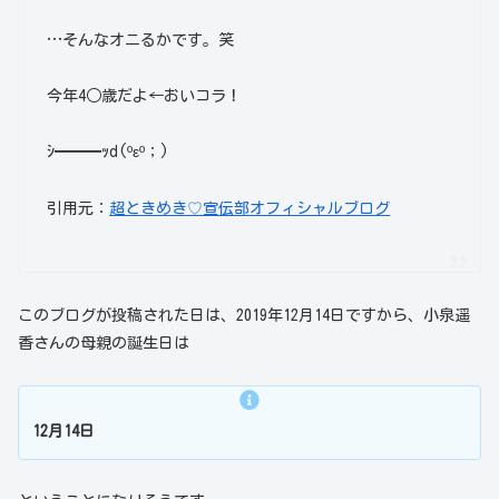
…そんなオニるかです。笑
今年4○歳だよ←おいコラ！
ｼ━━━ｯd(ºεº；)
引用元：
超ときめき♡宣伝部オフィシャルブログ
このブログが投稿された日は、2019年12月14日ですから、小泉遥
香さんの母親の誕生日は
12月14日