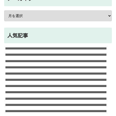
人気記事
石川ケニーは父と兄は野球選手で母親はアメ
リカ人のハーフ！7人大家族！
Lazの彼女や身長に大学・年齢は？イケメン
プロゲーマーの経歴！【ZETA】
竹下パラダイスだーご本名や年齢に身長は？
恋愛対象やイケメンかも調査！
千早茜の恋人や結婚した夫は誰？子供や本名
に高校は？引越は離婚が理由？
可愛い政田夢乃選手に彼氏の存在が気にな
る！本当に不倫をしているのか？家族構成が
末永けいの経歴や学歴(高校大学)は？妻(嫁)
どうなっているのか？を徹底調査！
は末永ゆかりで離婚した？
福田こうへいの結婚相手の嫁(妻)や子供
(娘・息子)など家族構成まとめ！
おだけいの元カノ人気歌手はちゃんみな！過
去の匂わせや動画流出の犯人は？
ドンマイ川端は結婚した嫁がいる？母親・兄
妹・父親に年収や学歴経歴も！
五条院凌のすっぴんや足太い画像がヤバい！
本当は美脚でスタイル良い？
デジポリスは東京だけ？大阪や埼玉・神奈
川・愛知など他の地域にもある？
フジロック2023民間駐車場予約方法！当日受
付や出し入れOKか調査！