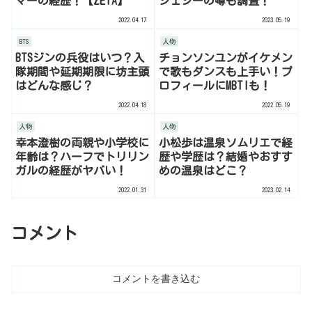
マーの経歴！【ZETA】
ジェシーの噂も調査！
2022.04.17
2023.05.19
BTS
人物
BTSジンの兵役はいつ？入
チョンソンユンがイケメン
隊期間や延期期限に坊主頭
で歌もダンスも上手い！プ
はどんな感じ？
ロフィールにMBTIも！
2022.04.18
2022.05.19
人物
人物
幸本澄樹の両親や小学校に
小松歩は温泉ソムリエで経
年齢は？ハーフでトリリン
歴や学歴は？結婚やおすす
ガルの経歴がヤバい！
めの温泉はどこ？
2022.01.31
2023.02.14
コメント
コメントを書き込む