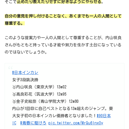
そこで
止めたり教えたりせずに好きなようにやらせる
。
自分の意見を押し付けることなく、あくまでも一人の人間として
尊重する。
このような提案力や一人の人間として尊重することが、内山咲良
さんがもともと持っている才能や努力を生かす土台になっている
のではないでしょうか。
#日本インカレ
女子3段跳決勝
🥇内山咲良（東京大学）13m02
🥈髙良彩花（筑波大学）12m95
🥉金子史絵奈（青山学院大学）12m80
内山が1回目に自己ベストとなる13m超えのジャンプ。東
大女子初の日本インカレ優勝者となりました！
#90日本
IC
#青春に駆けろ
pic.twitter.com/MrQu6InxOy