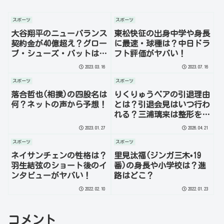
スポーツ
スポーツ
大谷翔平のニューバランス
東松快征の出身中学や身長
契約金が40億超え？グロー
に最速・球種は？中日ドラ
ブ・シューズ・バットはこ
フト評価がヤバい！
れ！
2023.03.16
2023.07.16
スポーツ
スポーツ
落合哲也(相撲)の四股名は
りくりゅうペアの引退理由
何？ネットの声から予想！
とは？引退会見はいつ行わ
れる？三浦璃来は整形をし
ている？を徹底調査！
2023.01.27
2026.04.21
スポーツ
スポーツ
ネイサンチェンの性格は？
里見汰福(ジンガ三木•19
羽生結弦のショート後のイ
番)の身長や小学校は？進
ンタビューがヤバい！
路はどこ？
2022.02.10
2022.01.23
コメント