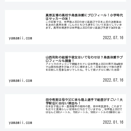
真野友博の高校や身長体重にプロフィール！小学時代
はサッカーのGK！
この記事では、世界陸上2022の走り高跳びで日本人初の決勝進出
を決めた真野友博（しんのともひろ選手についてお送りしていき
ます。真野友博選手は世界陸上2022の走り高跳び予選で2m28を跳ん
だあとに雄叫びとガッツポーズ！予選突破後にはこのよう...
2022.07.16
yamamii.com
山西利和の結婚や彼女はいて匂わせは？身長体重やプ
ロフィールも調査！
アメリカのオレゴンで開催されている世界陸上2022の男子20km競歩
で山西利和選手が金メダルに輝きました！圧巻の走りで他の選手
を圧倒した見事な走りでしたね。そして銀メダルに輝いた池田向
希選手との終盤のデッドヒートも見応えがありました^_^そ...
2022.07.16
yamamii.com
田中希実は母や父に妹も陸上選手で経歴がすごい！大
学駅伝に出ない理由も！
日本女子陸上中・長距離界の期待の星、田中希実選手。これまで
も次々と素晴らしい記録を打ち立てていますね^_^世界陸上2022で
はなんと800メートル、1500メートル、5000メートルの3種目に出場
します！全ての種目で決勝進出を果たせば、10...
2022.01.16
yamamii.com