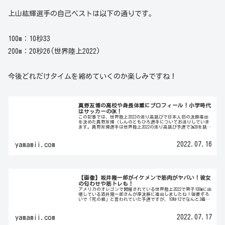
上山紘輝選手の自己ベストは以下の通りです。
100m：10秒33
200m：20秒26(世界陸上2022)
今後どれだけタイムを縮めていくのか楽しみですね！
真野友博の高校や身長体重にプロフィール！小学時代
はサッカーのGK！
この記事では、世界陸上2022の走り高跳びで日本人初の決勝進出
を決めた真野友博（しんのともひろ選手についてお送りしていき
ます。真野友博選手は世界陸上2022の走り高跳び予選で2m28を跳ん
だあとに雄叫びとガッツポーズ！予選突破後にはこのよう...
2022.07.16
yamamii.com
【画像】坂井隆一郎がイケメンで筋肉がヤバい！彼女
の匂わせや筋トレも！
アメリカのオレゴンで開催されている世界陸上2022で男子100mに出
場している酒井隆一郎さんが準決勝に進出しましたね！強豪ぞろ
いで「死の組」と言われていた予選ですが、10秒12でなんと3着！
一気に注目されることになった坂井隆一郎選手ですが、...
2022.07.17
yamamii.com