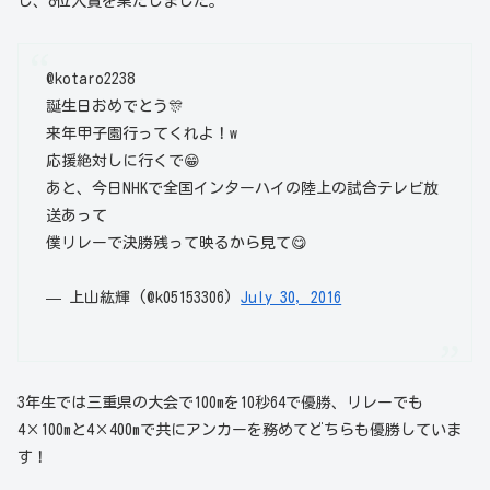
し、8位入賞を果たしました。
@kotaro2238
誕生日おめでとう🎊
来年甲子園行ってくれよ！w
応援絶対しに行くで😁
あと、今日NHKで全国インターハイの陸上の試合テレビ放
送あって
僕リレーで決勝残って映るから見て😋
— 上山紘輝 (@k05153306)
July 30, 2016
3年生では三重県の大会で100mを10秒64で優勝、リレーでも
4×100mと4×400mで共にアンカーを務めてどちらも優勝していま
す！