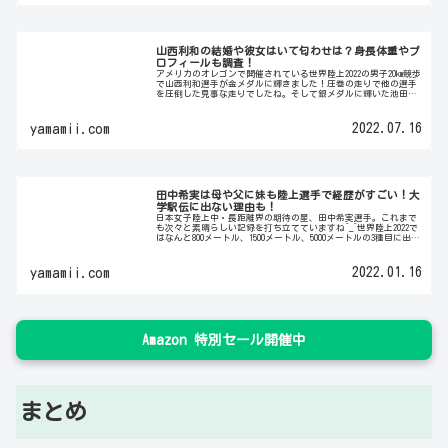
山西利和の結婚や彼女はいて匂わせは？身長体重やプ
ロフィールも調査！
アメリカのオレゴンで開催されている世界陸上2022の男子20km競歩
で山西利和選手が金メダルに輝きました！圧巻の走りで他の選手
を圧倒した見事な走りでしたね。そして銀メダルに輝いた池田向
希選手との終盤のデッドヒートも見応えがありました^_^そ...
2022.07.16
yamamii.com
田中希実は母や父に妹も陸上選手で経歴がすごい！大
学駅伝に出ない理由も！
日本女子陸上中・長距離界の期待の星、田中希実選手。これまで
も次々と素晴らしい記録を打ち立てていますね^_^世界陸上2022で
はなんと800メートル、1500メートル、5000メートルの3種目に出場
します！全ての種目で決勝進出を果たせば、10...
2022.01.16
yamamii.com
Amazon 特別セール開催中
まとめ