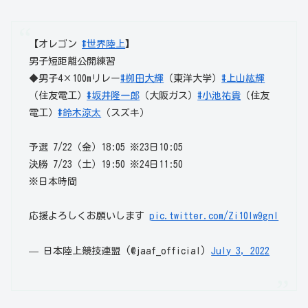
【オレゴン
#世界陸上
】
男子短距離公開練習
◆男子4×100mリレー
#栁田大輝
（東洋大学）
#上山紘輝
（住友電工）
#坂井隆一郎
（大阪ガス）
#小池祐貴
（住友
電工）
#鈴木涼太
（スズキ）
予選 7/22（金）18:05 ※23日10:05
決勝 7/23（土）19:50 ※24日11:50
※日本時間
応援よろしくお願いします
pic.twitter.com/Zi10lw9gnl
— 日本陸上競技連盟 (@jaaf_official)
July 3, 2022