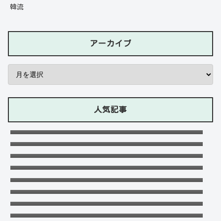
韓流
アーカイブ
人気記事
石川ケニーは父と兄は野球選手で母親はアメ
リカ人のハーフ！7人大家族！
Lazの彼女や身長に大学・年齢は？イケメン
プロゲーマーの経歴！【ZETA】
竹下パラダイスだーご本名や年齢に身長は？
恋愛対象やイケメンかも調査！
可愛い政田夢乃選手に彼氏の存在が気にな
る！本当に不倫をしているのか？家族構成が
千早茜の恋人や結婚した夫は誰？子供や本名
どうなっているのか？を徹底調査！
に高校は？引越は離婚が理由？
末永けいの経歴や学歴(高校大学)は？妻(嫁)
は末永ゆかりで離婚した？
福田こうへいの結婚相手の嫁(妻)や子供
(娘・息子)など家族構成まとめ！
おだけいの元カノ人気歌手はちゃんみな！過
去の匂わせや動画流出の犯人は？
デジポリスは東京だけ？大阪や埼玉・神奈
川・愛知など他の地域にもある？
ドンマイ川端は結婚した嫁がいる？母親・兄