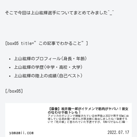
そこで今回は上山紘輝選手についてまとめてみました^_^
[box05 title=”この記事でわかること”]
上山紘輝のプロフィール(身長・年齢)
上山紘輝の学歴(中学・高校・大学)
上山紘輝の陸上の成績(自己ベスト)
[/box05]
【画像】坂井隆一郎がイケメンで筋肉がヤバい！彼女
の匂わせや筋トレも！
アメリカのオレゴンで開催されている世界陸上2022で男子100mに出
場している酒井隆一郎さんが準決勝に進出しましたね！強豪ぞろ
いで「死の組」と言われていた予選ですが、10秒12でなんと3着！
一気に注目されることになった坂井隆一郎選手ですが、...
2022.07.17
yamamii.com