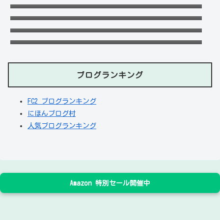
妹・父親に年収や学歴経歴も！
フジロック2023民間駐車場予約方法！当日受
付や出し入れOKか調査！
天畠大輔の妻や母は？医療事故や経歴に大学
進学はモテたかったから！
ブログランキング
FC2 ブログランキング
にほんブログ村
人気ブログランキング
Amazon 特別セール開催中