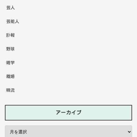
芸人
芸能人
訃報
野球
雑学
離婚
韓流
アーカイブ