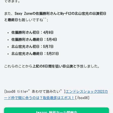
できます。
また、
Sexy Zoneの佐藤勝利さんとMy-Ft2の北山宏光の出演初日
と最終日
も難しいですね^^;
佐藤勝利さん初日：4月9日
佐藤勝利さん最終日：5月4日
北山宏光さん初日：5月7日
北山宏光さん最終日：5月31日
これらのことから
上記の6日間を狙い目公演と
予想しました。
[box06 title=”あわせて読みたい”]
エンドレスショック2023カ
ード枠で間に合うのは？取扱最多はエポス！
[/box06]
Amazon 特別セール開催中