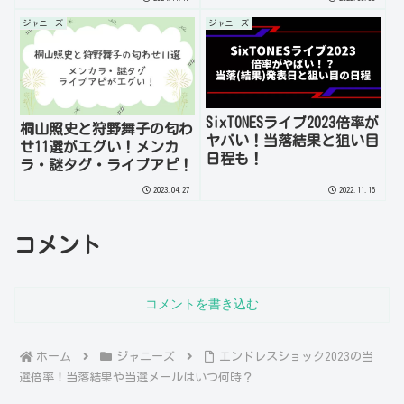
ジャニーズ
ジャニーズ
SixTONESライブ2023倍率が
桐山照史と狩野舞子の匂わ
ヤバい！当落結果と狙い目
せ11選がエグい！メンカ
日程も！
ラ・謎タグ・ライブアピ！
2023.04.27
2022.11.15
コメント
コメントを書き込む
ホーム
ジャニーズ
エンドレスショック2023の当
選倍率！当落結果や当選メールはいつ何時？