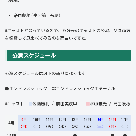
【会場】
帝国劇場(皇居前 帝劇)
Wキャストとなっているので、お好みのキャストの公演、又は両方
を鑑賞して見比べてみるのも面白いですね。
公演スケジュール
公演スケジュールは以下の通りになります。
●エンドレスショック ◎
エンドレスショックエターナル
Wキャスト：
■
佐藤勝利 / 前田美波里
■
北山宏光 / 島田歌穂
9日
10日
11日
12日
13日
14日
15日
16日
17日
4月
(日)
(月)
(火)
(水)
(木)
(金)
(土)
(日)
(月)
13:00
●
●
●