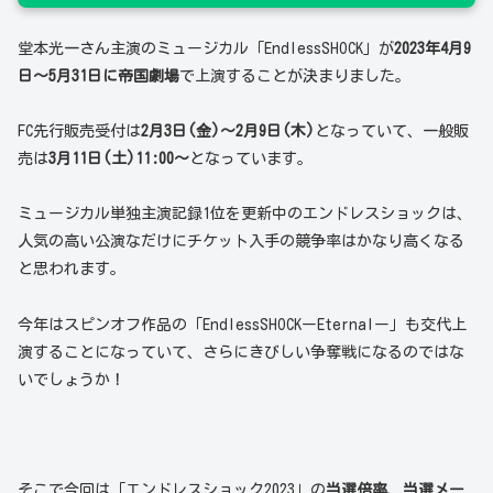
堂本光一さん主演のミュージカル「EndlessSHOCK」が
2023年4月9
日～5月31日
に
帝国劇場
で上演することが決まりました。
FC先行販売受付は
2月3日(金)～2月9日(木)
となっていて、一般販
売は
3月11日(土)11:00～
となっています。
ミュージカル単独主演記録1位を更新中のエンドレスショックは、
人気の高い公演なだけにチケット入手の競争率はかなり高くなる
と思われます。
今年はスピンオフ作品の「EndlessSHOCKーEternalー」も交代上
演することになっていて、さらにきびしい争奪戦になるのではな
いでしょうか！
そこで今回は「エンドレスショック2023」の
当選倍率
、
当選メー