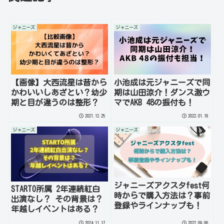
ジャニーズ
ジャニーズ
【画像】大西流星は昔から
小池成は元ジャニーズで同
かわいいしあざとい？幼少
期は山田涼介！ダンス激ウ
期と目が違うのは整形？
マでAKB 48の振付も！
2021.12.25
2022.01.18
ジャニーズ
ジャニーズ
ジャニーズアクスタfest何
STARTO所属 2年連続紅白
時からで購入方法は？事前
出演なし？ その背景は？
登録やラインナップも！
年越しイベントはある？
2024.11.17
2022.09.06