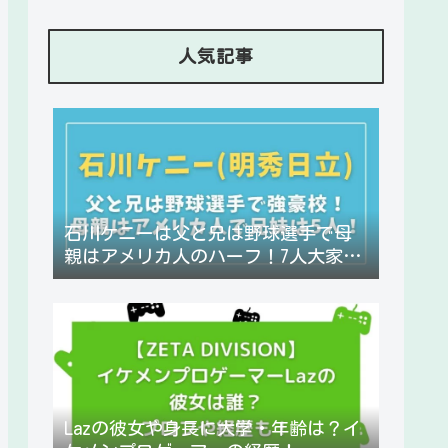
人気記事
石川ケニーは父と兄は野球選手で母
親はアメリカ人のハーフ！7人大家
族！
Lazの彼女や身長に大学・年齢は？イ