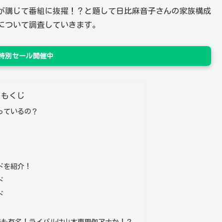
が講じて番組に抜擢！？と題して日比麻音子さんの家族構成
について調査していきます。
n 特別セール開催中
もくじ
っているの？
ドを紹介！
ド
ド
でも有名！ライバルは山本恵里伽アナか！？