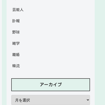
芸能人
訃報
野球
雑学
離婚
韓流
アーカイブ