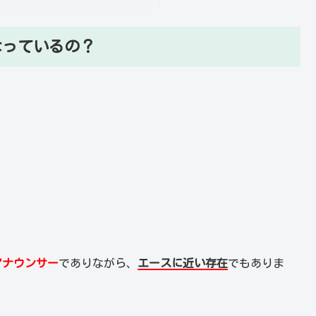
なっているの？
アナウンサー
でありながら、
エースに近い存在
でもありま