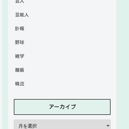
芸人
芸能人
訃報
野球
雑学
離婚
韓流
アーカイブ