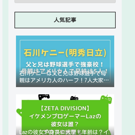
人気記事
石川ケニーは父と兄は野球選手で母
親はアメリカ人のハーフ！7人大家
族！
Lazの彼女や身長に大学・年齢は？イ