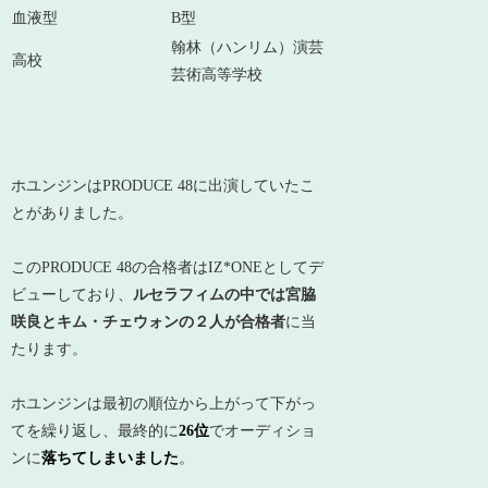
血液型
B型
翰林（ハンリム）演芸
高校
芸術高等学校
ホユンジンはPRODUCE 48に出演していたこ
とがありました。
このPRODUCE 48の合格者はIZ*ONEとしてデ
ビューしており、
ルセラフィムの中では宮脇
咲良とキム・チェウォンの２人が合格者
に当
たります。
ホユンジンは最初の順位から上がって下がっ
てを繰り返し、最終的に
26位
でオーディショ
ンに
落ちてしまいました
。