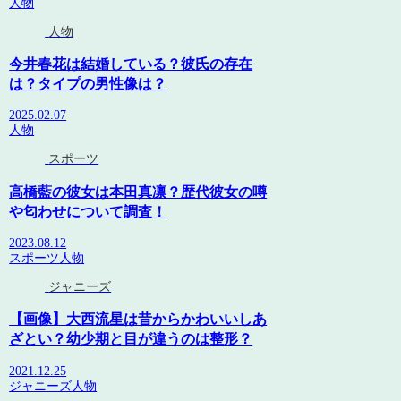
人物
人物
今井春花は結婚している？彼氏の存在
は？タイプの男性像は？
2025.02.07
人物
スポーツ
高橋藍の彼女は本田真凛？歴代彼女の噂
や匂わせについて調査！
2023.08.12
スポーツ
人物
ジャニーズ
【画像】大西流星は昔からかわいいしあ
ざとい？幼少期と目が違うのは整形？
2021.12.25
ジャニーズ
人物