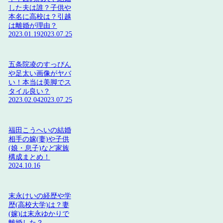
した夫は誰？子供や
本名に高校は？引越
は離婚が理由？
2023.01.19
2023.07.25
五条院凌のすっぴん
や足太い画像がヤバ
い！本当は美脚でス
タイル良い？
2023.02.04
2023.07.25
福田こうへいの結婚
相手の嫁(妻)や子供
(娘・息子)など家族
構成まとめ！
2024.10.16
末永けいの経歴や学
歴(高校大学)は？妻
(嫁)は末永ゆかりで
離婚した？