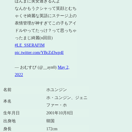
ほんまに美女過ぎるんよ
なんかもうクシャって笑顔とむち
ゃくそ綺麗な英語にステージ上の
表情管理が神すぎてこの子もアイ
ドルやってたっけ？って思っちゃ
ったまじ綺麗(n回目)
#LE_SSERAFIM
pic.twitter.com/YBcZd3wp4I
— おむすび (@__ayn0)
May 2,
2022
名前
ホユンジン
ホ・ユンジン、ジェニ
本名
ファー・ホ
生年月日
2001年10月8日
出身地
韓国
身長
172cm