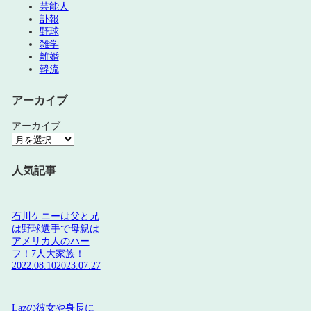
芸能人
訃報
野球
雑学
離婚
韓流
アーカイブ
アーカイブ
人気記事
石川ケニーは父と兄
は野球選手で母親は
アメリカ人のハー
フ！7人大家族！
2022.08.10
2023.07.27
Lazの彼女や身長に