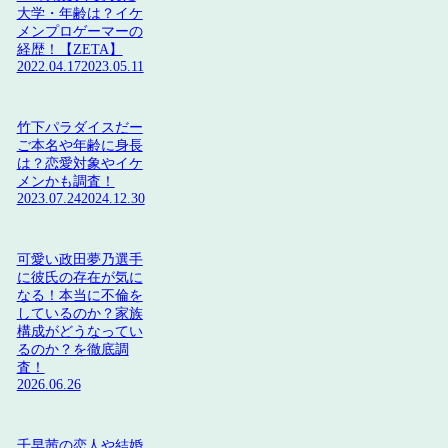
大学・年齢は？イケ
メンプロゲーマーの
経歴！【ZETA】
2022.04.17
2023.05.11
竹下パラダイスだー
ご本名や年齢に身長
は？恋愛対象やイケ
メンかも調査！
2023.07.24
2024.12.30
可愛い政田夢乃選手
に彼氏の存在が気に
なる！本当に不倫を
しているのか？家族
構成がどうなってい
るのか？を徹底調
査！
2026.06.26
千早茜の恋人や結婚