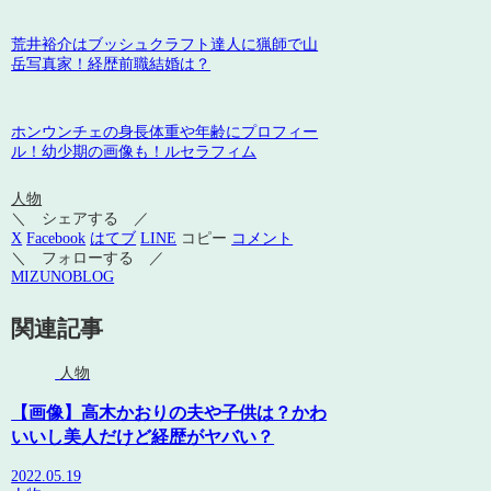
荒井裕介はブッシュクラフト達人に猟師で山
岳写真家！経歴前職結婚は？
ホンウンチェの身長体重や年齢にプロフィー
ル！幼少期の画像も！ルセラフィム
人物
＼ シェアする ／
X
Facebook
はてブ
LINE
コピー
コメント
＼ フォローする ／
MIZUNOBLOG
関連記事
人物
【画像】高木かおりの夫や子供は？かわ
いいし美人だけど経歴がヤバい？
2022.05.19