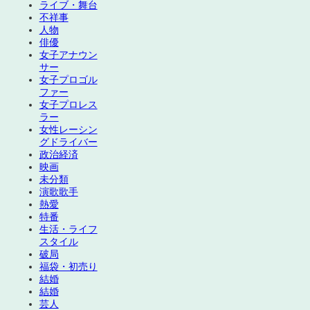
ライブ・舞台
不祥事
人物
俳優
女子アナウン
サー
女子プロゴル
ファー
女子プロレス
ラー
女性レーシン
グドライバー
政治経済
映画
未分類
演歌歌手
熱愛
特番
生活・ライフ
スタイル
破局
福袋・初売り
結婚
結婚
芸人