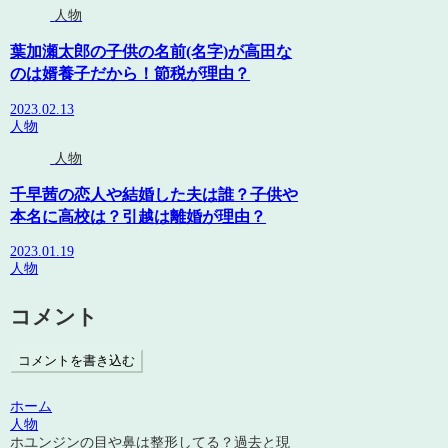
人物
葉加瀬太郎の子供の名前(名字)が高田な
のは婿養子だから！節税が理由？
2023.02.13
人物
人物
千早茜の恋人や結婚した夫は誰？子供や
本名に高校は？引越は離婚が理由？
2023.01.19
人物
コメント
コメントを書き込む
ホーム
人物
ホユンジンの目や鼻は整形してる？過去と現