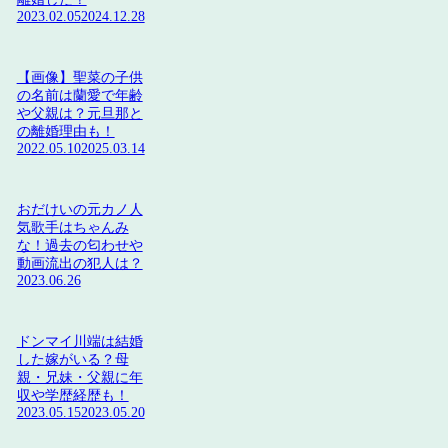
2023.02.05
2024.12.28
【画像】聖菜の子供
の名前は蘭愛で年齢
や父親は？元旦那と
の離婚理由も！
2022.05.10
2025.03.14
おだけいの元カノ人
気歌手はちゃんみ
な！過去の匂わせや
動画流出の犯人は？
2023.06.26
ドンマイ川端は結婚
した嫁がいる？母
親・兄妹・父親に年
収や学歴経歴も！
2023.05.15
2023.05.20