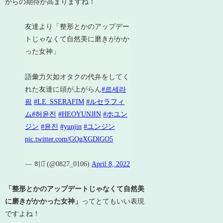
からの期待が高まりますね！
友達より「整形とかのアップデー
トじゃなくて自然美に磨きがかか
った女神」
語彙力欠如オタクの代弁をしてく
れた友達に頭が上がらん
#르세라
핌
#LE_SSERAFIM
#ルセラフィ
ム
#허윤진
#HEOYUNJIN
#ホユン
ジン
#윤진
#yunjin
#ユンジン
pic.twitter.com/GOgXGDlGO5
— 히ᯅ̈ (@0827_0106)
April 8, 2022
「整形とかのアップデートじゃなくて自然美
に磨きがかかった女神」
ってとてもいい表現
ですよね！