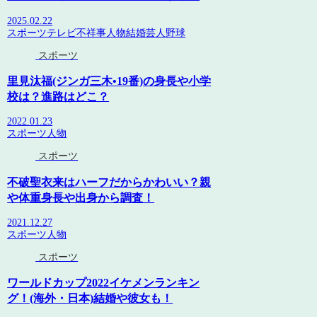
2025.02.22
スポーツ
テレビ
不祥事
人物
結婚
芸人
野球
スポーツ
里見汰福(ジンガ三木•19番)の身長や小学
校は？進路はどこ？
2022.01.23
スポーツ
人物
スポーツ
不破聖衣来はハーフだからかわいい？親
や体重身長や出身から調査！
2021.12.27
スポーツ
人物
スポーツ
ワールドカップ2022イケメンランキン
グ！(海外・日本)結婚や彼女も！