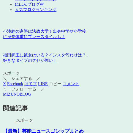
にほんブログ村
人気ブログランキング
小湊絆の進路は法政大学！出身中学や小学校
に身長体重にプレースタイルも！
福田師王に彼女はいる？インスタ匂わせは？
好きなタイプのクセが強い！
スポーツ
＼ シェアする ／
X
Facebook
はてブ
LINE
コピー
コメント
＼ フォローする ／
MIZUNOBLOG
関連記事
スポーツ
【最新】芸能ニュースゴシップまとめ