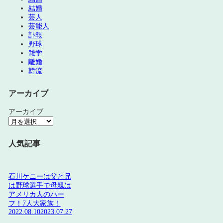
結婚
芸人
芸能人
訃報
野球
雑学
離婚
韓流
アーカイブ
アーカイブ
人気記事
石川ケニーは父と兄
は野球選手で母親は
アメリカ人のハー
フ！7人大家族！
2022.08.10
2023.07.27