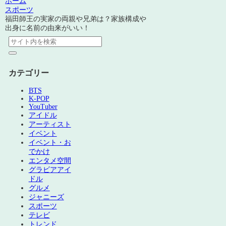
ホーム
スポーツ
福田師王の実家の両親や兄弟は？家族構成や
出身に名前の由来がいい！
カテゴリー
BTS
K-POP
YouTuber
アイドル
アーティスト
イベント
イベント・お
でかけ
エンタメ空間
グラビアアイ
ドル
グルメ
ジャニーズ
スポーツ
テレビ
トレンド