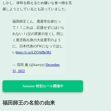
しかし、体幹を鍛えるため嫌いな食べ物を克
服しようとしているとも語っていました。
福田師王くん、鹿屋市出身だっ
て！！これは…応援せずにはいら
れない！(父の実家の近く)。同じ
く鹿児島出身の大迫選手のよう
に、日本代表のFWになってほし
い
https://t.co/LZQAlBe3Kl
— 窪田 薫 (@kaoryu)
December
31, 2022
Amazon 特別セール開催中
福田師王の名前の由来