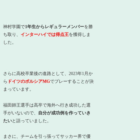
神村学園で
1年生からレギュラーメンバー
を勝
ち取り、
インターハイでは得点王
を獲得しま
した。
さらに高校卒業後の進路として、2023年1月か
ら
ドイツのボルシアMG
でプレーすることが決
まっています。
福田師王選手は高卒で海外へ行き成功した選
手がいないので、
自分が成功例を作っていき
たい
と語っていました。
まさに、チームを引っ張ってサッカー界で優