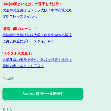
\神村学園といえばこの選手も大注目！/
大迫塁の進路はセレッソ大阪！中学高校の経
歴やプレースタイルも！
\青森山田のエース！/
小湊絆の進路は法政大学！出身中学や小学校
に身長体重にプレースタイルも！
\ネクスト三苫薫！/
名願斗哉の出身中学や小学校を特定！進路は
川崎内定でネクスト三笘！
[/box06]
Amazon 特別セール開催中
もくじ