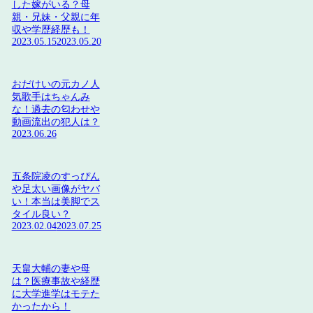
した嫁がいる？母
親・兄妹・父親に年
収や学歴経歴も！
2023.05.15
2023.05.20
おだけいの元カノ人
気歌手はちゃんみ
な！過去の匂わせや
動画流出の犯人は？
2023.06.26
五条院凌のすっぴん
や足太い画像がヤバ
い！本当は美脚でス
タイル良い？
2023.02.04
2023.07.25
天畠大輔の妻や母
は？医療事故や経歴
に大学進学はモテた
かったから！