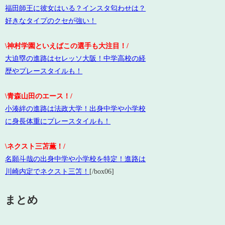
福田師王に彼女はいる？インスタ匂わせは？
好きなタイプのクセが強い！
\神村学園といえばこの選手も大注目！/
大迫塁の進路はセレッソ大阪！中学高校の経
歴やプレースタイルも！
\青森山田のエース！/
小湊絆の進路は法政大学！出身中学や小学校
に身長体重にプレースタイルも！
\ネクスト三苫薫！/
名願斗哉の出身中学や小学校を特定！進路は
川崎内定でネクスト三笘！
[/box06]
まとめ