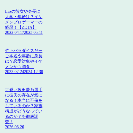
Lazの彼女や身長に
大学・年齢は？イケ
メンプロゲーマーの
経歴！【ZETA】
2022.04.17
2023.05.11
竹下パラダイスだー
ご本名や年齢に身長
は？恋愛対象やイケ
メンかも調査！
2023.07.24
2024.12.30
可愛い政田夢乃選手
に彼氏の存在が気に
なる！本当に不倫を
しているのか？家族
構成がどうなってい
るのか？を徹底調
査！
2026.06.26