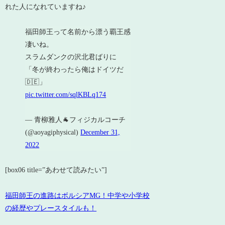
れた人になれていますね♪
福田師王って名前から漂う覇王感
凄いね。
スラムダンクの沢北君ばりに
「冬が終わったら俺はドイツだ
🇩🇪」
pic.twitter.com/sqlKBLq174
— 青柳雅人🐐フィジカルコーチ
(@aoyagiphysical)
December 31,
2022
[box06 title=”あわせて読みたい”]
福田師王の進路はボルシアMG！中学や小学校
の経歴やプレースタイルも！