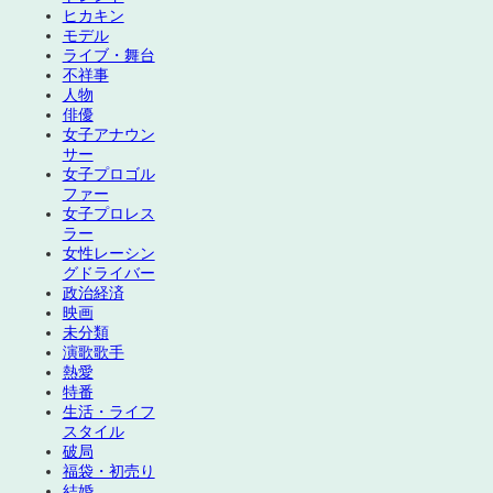
ヒカキン
モデル
ライブ・舞台
不祥事
人物
俳優
女子アナウン
サー
女子プロゴル
ファー
女子プロレス
ラー
女性レーシン
グドライバー
政治経済
映画
未分類
演歌歌手
熱愛
特番
生活・ライフ
スタイル
破局
福袋・初売り
結婚