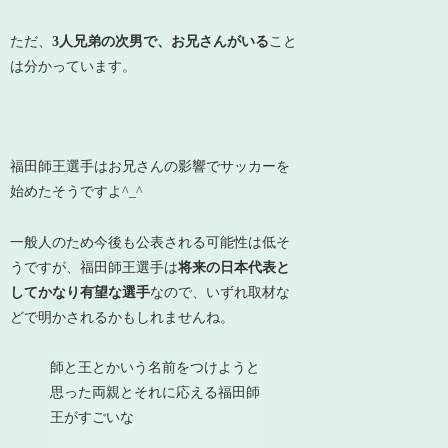
ただ、
3人兄弟の次男で、お兄さんがいる
こと
は分かっています。
福田師王選手はお兄さんの影響でサッカーを
始めたそうですよ^_^
一般人のため今後も公表される可能性は低そ
うですが、福田師王選手は
将来の日本代表と
してかなり有望な選手
なので、いずれ取材な
どで明かされるかもしれませんね。
師と王とかいう名前をつけようと
思った両親とそれに応える福田師
王がすごいな