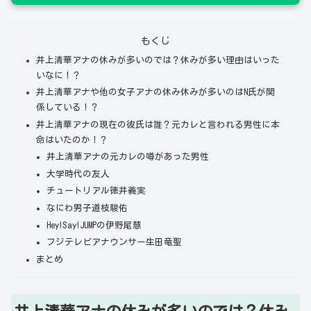
もくじ
井上清華アナの休みが多いのでは？休みが多い理由はいった
いなに！？
井上清華アナや他の女子アナの休み休みが多いのはN氏が関
係している！？
井上清華アナの現在の彼氏は誰？元カレと言われる男性に本
命はいたのか！？
井上清華アナの元カレの噂があった男性
大学時代の友人
チュートリアル徳井義実
なにわ男子道枝駿佑
Hey!Say!JUMPの伊野尾慧
フジテレビアナウンサー生田竜聖
まとめ