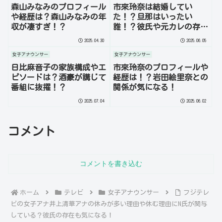
森山みなみのプロフィール
市來玲奈は結婚してい
や経歴は？森山みなみの年
た！？旦那はいったい
収が凄すぎ！？
誰！？彼氏や元カレの存在
も気になる！
2025.04.30
2025.06.05
女子アナウンサー
女子アナウンサー
日比麻音子の家族構成やエ
市來玲奈のプロフィールや
ピソードは？酒豪が講じて
経歴は！？岩田絵里奈との
番組に抜擢！？
関係が気になる！
2025.07.04
2025.06.02
コメント
コメントを書き込む
ホーム
テレビ
女子アナウンサー
フジテレ
ビの女子アナ井上清華アナの休みが多い理由や休む理由にN氏が関与
している？彼氏の存在も気になる！