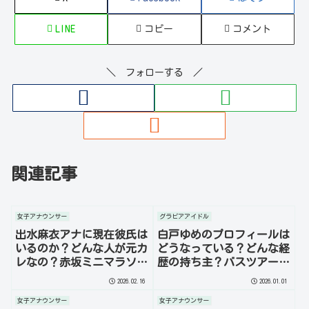
LINE
コピー
コメント
＼ フォローする ／
関連記事
女子アナウンサー
グラビアアイドル
出水麻衣アナに現在彼氏は
白戸ゆめのプロフィールは
いるのか？どんな人が元カ
どうなっている？どんな経
レなの？赤坂ミニマラソン
歴の持ち主？バスツアーと
に出場したのでしょうか？
はいったい何？を徹底調
2026.02.16
2026.01.01
を徹底調査！
査！
女子アナウンサー
女子アナウンサー