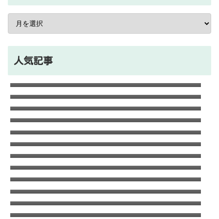
人気記事
石川ケニーは父と兄は野球選手で母親はアメ
リカ人のハーフ！7人大家族！
Lazの彼女や身長に大学・年齢は？イケメン
プロゲーマーの経歴！【ZETA】
竹下パラダイスだーご本名や年齢に身長は？
恋愛対象やイケメンかも調査！
千早茜の恋人や結婚した夫は誰？子供や本名
に高校は？引越は離婚が理由？
可愛い政田夢乃選手に彼氏の存在が気にな
る！本当に不倫をしているのか？家族構成が
末永けいの経歴や学歴(高校大学)は？妻(嫁)
どうなっているのか？を徹底調査！
は末永ゆかりで離婚した？
福田こうへいの結婚相手の嫁(妻)や子供
(娘・息子)など家族構成まとめ！
おだけいの元カノ人気歌手はちゃんみな！過
去の匂わせや動画流出の犯人は？
ドンマイ川端は結婚した嫁がいる？母親・兄
妹・父親に年収や学歴経歴も！
五条院凌のすっぴんや足太い画像がヤバい！
本当は美脚でスタイル良い？
デジポリスは東京だけ？大阪や埼玉・神奈
川・愛知など他の地域にもある？
フジロック2023民間駐車場予約方法！当日受
付や出し入れOKか調査！