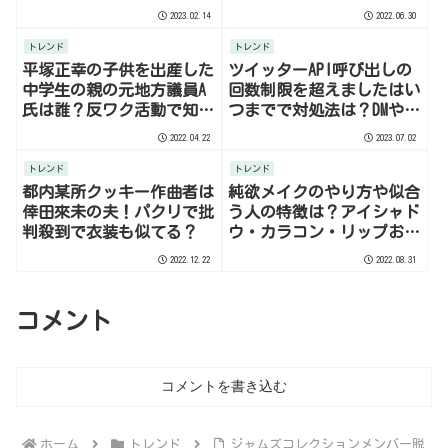
2023.02.14
2022.06.30
トレンド
トレンド
平塚正幸の子供を出産した
ツイッターAPI呼び出しの
中学生の親の元地方議員A
回数制限を超えましたはい
氏は誰？反ワク活動で知り
つまでで対処法は？DMや解
合う
除されない時は？
2022.04.22
2023.07.02
トレンド
トレンド
都内某所クッキー作曲者は
純欲メイクのやり方や似合
倖田來未の夫！パクリで批
う人の特徴は？アイシャド
判殺到で衣装も似てる？
ウ・カラコン・リップおす
すめも！
2022.12.22
2022.08.31
コメント
コメントを書き込む
ホーム
トレンド
ジャムズコレクションメンバー脱