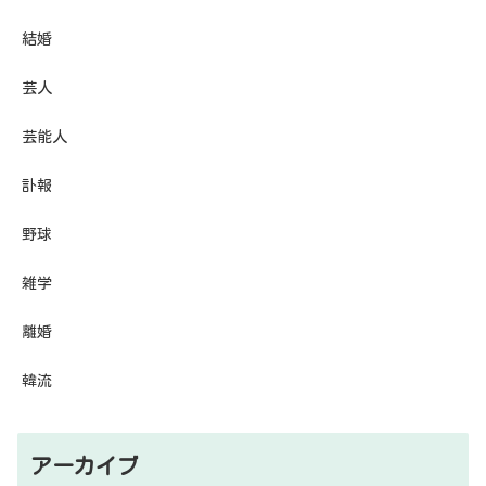
結婚
芸人
芸能人
訃報
野球
雑学
離婚
韓流
アーカイブ