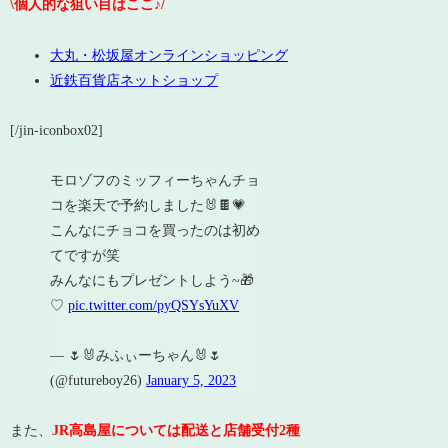
\個人的な狙い目はここ♪/
大丸・松坂屋オンラインショッピング
近鉄百貨店ネットショップ
[/jin-iconbox02]
モロゾフのミッフィーちゃんチョ
コを楽天で予約しました🐰🍫💗
こんなにチョコを買ったのは初め
てですが笑
みんなにもプレゼントしよう~🎁
♡
pic.twitter.com/pyQSYsYuXV
— 🌷🐰みふぃーちゃん🐰🌷
(@futureboy26)
January 5, 2023
また、
JR高島屋については配送と店舗受付2種