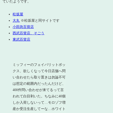
ていたようです。
松坂屋
大丸
※松坂屋と同サイトです
小田急百貨店
西武百貨店、そごう
東武百貨店
ミッフィーのフェイバリットボッ
クス、欲しくなって今日店舗へ問
い合わせたら取り置きは勿論不可
は想定の範囲内だったんだけど、
400件問い合わせが来てるって言
われて白目剥いた。ちなみに40個
しか入荷しないって…モロゾフ増
産か受注生産してーな…ホワイト