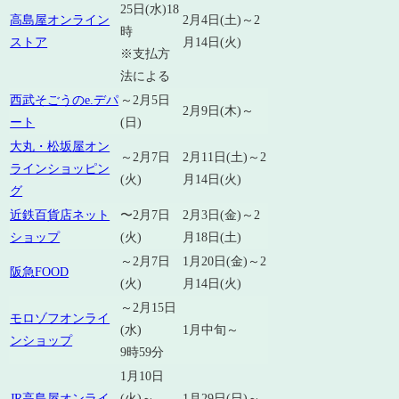
25日(水)18
高島屋オンライン
2月4日(土)～2
時
ストア
月14日(火)
※支払方
法による
西武そごうのe.デパ
～2月5日
2月9日(木)～
ート
(日)
大丸・松坂屋オン
～2月7日
2月11日(土)～2
ラインショッピン
(火)
月14日(火)
グ
近鉄百貨店ネット
〜2月7日
2月3日(金)～2
ショップ
(火)
月18日(土)
～2月7日
1月20日(金)～2
阪急FOOD
(火)
月14日(火)
～2月15日
モロゾフオンライ
(水)
1月中旬～
ンショップ
9時59分
1月10日
JR高島屋オンライ
(火)～
1月29日(日)～