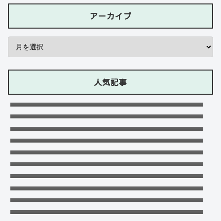
アーカイブ
人気記事
石川ケニーは父と兄は野球選手で母親はアメ
リカ人のハーフ！7人大家族！
Lazの彼女や身長に大学・年齢は？イケメン
プロゲーマーの経歴！【ZETA】
竹下パラダイスだーご本名や年齢に身長は？
恋愛対象やイケメンかも調査！
千早茜の恋人や結婚した夫は誰？子供や本名
に高校は？引越は離婚が理由？
可愛い政田夢乃選手に彼氏の存在が気にな
る！本当に不倫をしているのか？家族構成が
末永けいの経歴や学歴(高校大学)は？妻(嫁)
どうなっているのか？を徹底調査！
は末永ゆかりで離婚した？
福田こうへいの結婚相手の嫁(妻)や子供
(娘・息子)など家族構成まとめ！
おだけいの元カノ人気歌手はちゃんみな！過
去の匂わせや動画流出の犯人は？
ドンマイ川端は結婚した嫁がいる？母親・兄
妹・父親に年収や学歴経歴も！
五条院凌のすっぴんや足太い画像がヤバい！
本当は美脚でスタイル良い？
デジポリスは東京だけ？大阪や埼玉・神奈
川・愛知など他の地域にもある？
フジロック2023民間駐車場予約方法！当日受