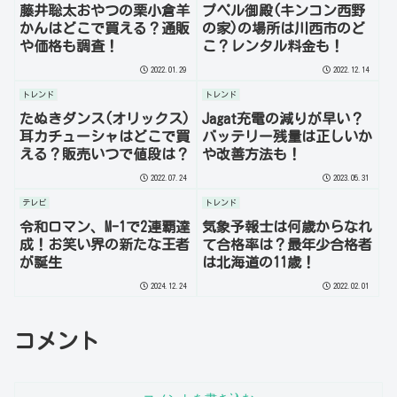
藤井聡太おやつの栗小倉羊
プペル御殿(キンコン西野
かんはどこで買える？通販
の家)の場所は川西市のど
や価格も調査！
こ？レンタル料金も！
2022.01.29
2022.12.14
トレンド
トレンド
たぬきダンス(オリックス)
Jagat充電の減りが早い？
耳カチューシャはどこで買
バッテリー残量は正しいか
える？販売いつで値段は？
や改善方法も！
2022.07.24
2023.05.31
テレビ
トレンド
令和ロマン、M-1で2連覇達
気象予報士は何歳からなれ
成！お笑い界の新たな王者
て合格率は？最年少合格者
が誕生
は北海道の11歳！
2024.12.24
2022.02.01
コメント