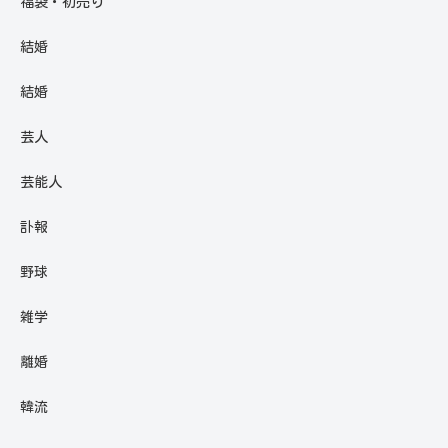
福袋・初売り
結婚
結婚
芸人
芸能人
訃報
野球
雑学
離婚
韓流