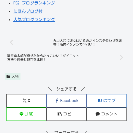
FC2 ブログランキング
にほんブログ村
人気ブログランキング
丸山大和に彼女はいるのかインスタ匂わせを調
査！筋肉イケメンでヤバい！
清宮幸太郎が痩せたからかっこいい！ダイエット
方法や過去と現在を比較！
人物
＼ シェアする ／
X
Facebook
はてブ
LINE
コピー
コメント
＼ フォローする ／