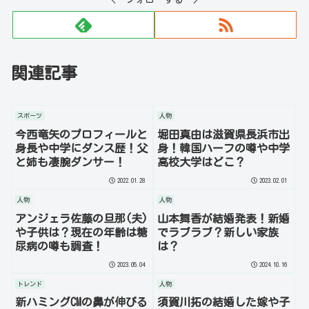
関連記事
スポーツ
人物
今西竜矢のプロフィールと
堀田真由は滋賀県長浜市出
身長や中学にダンス歴！父
身！韓国ハーフの噂や中学
と姉も凄腕ダンサー！
高校大学はどこ？
2022.01.28
2023.02.01
人物
人物
アンジェラ佐藤の旦那(夫)
山本舞香が結婚発表！新婚
や子供は？現在の年齢は糖
でラブラブ？新しい家族
尿病の噂も調査！
は？
2023.05.04
2024.10.16
トレンド
人物
新ハミングCMの鼻が伸びる
須賀川拓の結婚した嫁や子