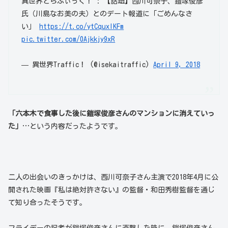
異世界とらふぃっく！ : 【話題】西川可奈子、鎧塚俊彦
氏（川島なお美の夫）とのデート報道に「ごめんなさ
い」
https://t.co/ytCquxIKFm
pic.twitter.com/0Ajkkjy9xR
— 異世界Traffic！ (@isekaitraffic)
April 9, 2018
「六本木で食事した後に鎧塚俊彦さんのマンションに消えていっ
た」
…という内容だったようです。
二人の出会いのきっかけは、西川可奈子さん主演で2018年4月に公
開された映画『私は絶対許さない』の監督・和田秀樹監督を通じ
て知り合ったそうです。