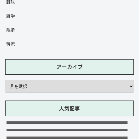
野球
雑学
離婚
韓流
アーカイブ
人気記事
石川ケニーは父と兄は野球選手で母親はアメ
リカ人のハーフ！7人大家族！
Lazの彼女や身長に大学・年齢は？イケメン
プロゲーマーの経歴！【ZETA】
竹下パラダイスだーご本名や年齢に身長は？
恋愛対象やイケメンかも調査！
千早茜の恋人や結婚した夫は誰？子供や本名