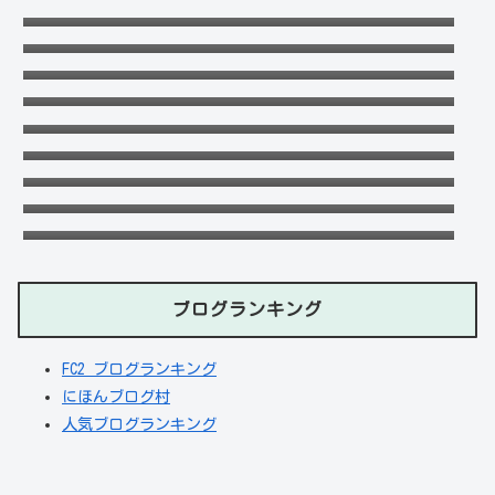
に高校は？引越は離婚が理由？
可愛い政田夢乃選手に彼氏の存在が気にな
る！本当に不倫をしているのか？家族構成が
末永けいの経歴や学歴(高校大学)は？妻(嫁)
どうなっているのか？を徹底調査！
は末永ゆかりで離婚した？
福田こうへいの結婚相手の嫁(妻)や子供
(娘・息子)など家族構成まとめ！
おだけいの元カノ人気歌手はちゃんみな！過
去の匂わせや動画流出の犯人は？
デジポリスは東京だけ？大阪や埼玉・神奈
川・愛知など他の地域にもある？
ドンマイ川端は結婚した嫁がいる？母親・兄
妹・父親に年収や学歴経歴も！
フジロック2023民間駐車場予約方法！当日受
付や出し入れOKか調査！
五条院凌のすっぴんや足太い画像がヤバい！
本当は美脚でスタイル良い？
ブログランキング
FC2 ブログランキング
にほんブログ村
人気ブログランキング