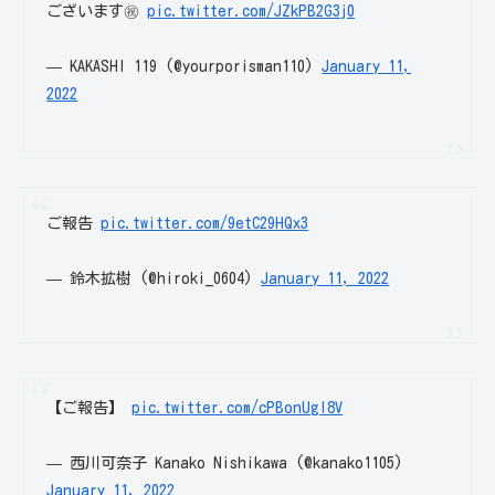
ございます㊗️
pic.twitter.com/JZkPB2G3j0
— KAKASHI 119 (@yourporisman110)
January 11,
2022
ご報告
pic.twitter.com/9etC29HQx3
— 鈴木拡樹 (@hiroki_0604)
January 11, 2022
【ご報告】
pic.twitter.com/cPBonUgl8V
— 西川可奈子 Kanako Nishikawa (@kanako1105)
January 11, 2022