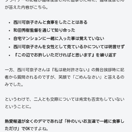
フライデーの記者が鎧塚俊彦さんに直撃した時に、鎧塚俊彦さん
が答えた内容がこちら。
西川可奈子さんと食事をしたことはある
和田秀樹監督を通じて知り合った
自宅マンションに一緒に入った事は覚えていない
西川可奈子さんを女性として見ているかについては明言せず
『この辺でお許しいただければと思います』を繰り返す
一方、西川可奈子さんは『私は絶対許さない』の舞台挨拶時に記
者から質問されるのですが、笑顔で「ごめんなさい」と答えるの
みでした。
というわけで、二人とも交際については肯定も否定もしていない
ということに。
熱愛報道が全くのデマであれば「仲のいいお友達で一緒に食事し
ただけ」でOK
ですよね。