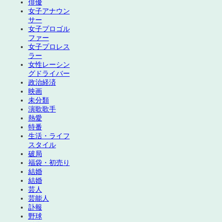
俳優
女子アナウン
サー
女子プロゴル
ファー
女子プロレス
ラー
女性レーシン
グドライバー
政治経済
映画
未分類
演歌歌手
熱愛
特番
生活・ライフ
スタイル
破局
福袋・初売り
結婚
結婚
芸人
芸能人
訃報
野球