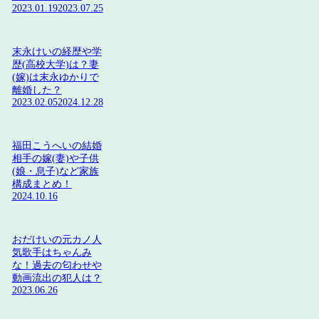
2023.01.19
2023.07.25
末永けいの経歴や学
歴(高校大学)は？妻
(嫁)は末永ゆかりで
離婚した？
2023.02.05
2024.12.28
福田こうへいの結婚
相手の嫁(妻)や子供
(娘・息子)など家族
構成まとめ！
2024.10.16
おだけいの元カノ人
気歌手はちゃんみ
な！過去の匂わせや
動画流出の犯人は？
2023.06.26