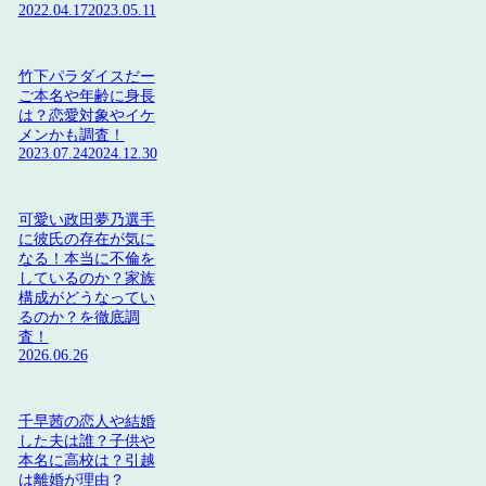
2022.04.17
2023.05.11
竹下パラダイスだー
ご本名や年齢に身長
は？恋愛対象やイケ
メンかも調査！
2023.07.24
2024.12.30
可愛い政田夢乃選手
に彼氏の存在が気に
なる！本当に不倫を
しているのか？家族
構成がどうなってい
るのか？を徹底調
査！
2026.06.26
千早茜の恋人や結婚
した夫は誰？子供や
本名に高校は？引越
は離婚が理由？