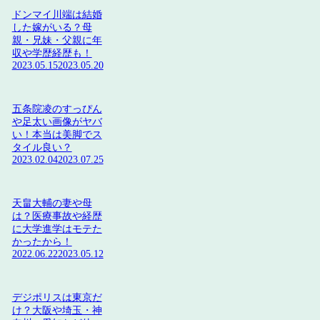
ドンマイ川端は結婚
した嫁がいる？母
親・兄妹・父親に年
収や学歴経歴も！
2023.05.15
2023.05.20
五条院凌のすっぴん
や足太い画像がヤバ
い！本当は美脚でス
タイル良い？
2023.02.04
2023.07.25
天畠大輔の妻や母
は？医療事故や経歴
に大学進学はモテた
かったから！
2022.06.22
2023.05.12
デジポリスは東京だ
け？大阪や埼玉・神