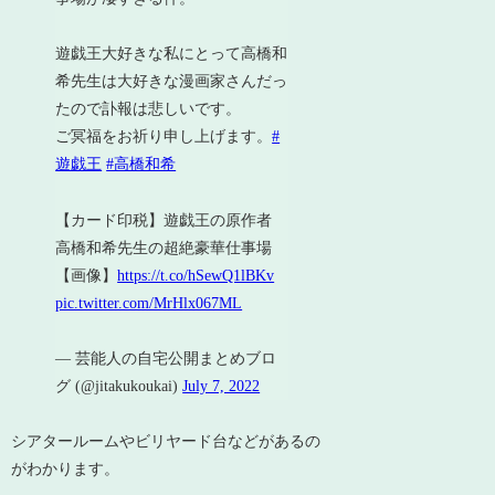
遊戯王大好きな私にとって高橋和
希先生は大好きな漫画家さんだっ
たので訃報は悲しいです。
ご冥福をお祈り申し上げます。
#
遊戯王
#高橋和希
【カード印税】遊戯王の原作者
高橋和希先生の超絶豪華仕事場
【画像】
https://t.co/hSewQ1lBKv
pic.twitter.com/MrHlx067ML
— 芸能人の自宅公開まとめブロ
グ (@jitakukoukai)
July 7, 2022
シアタールームやビリヤード台などがあるの
がわかります。