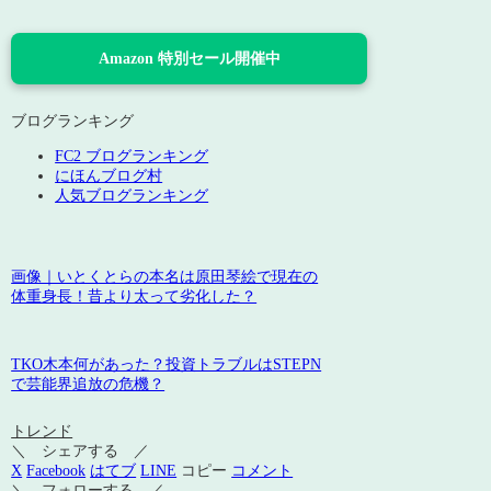
Amazon 特別セール開催中
ブログランキング
FC2 ブログランキング
にほんブログ村
人気ブログランキング
画像｜いとくとらの本名は原田琴絵で現在の
体重身長！昔より太って劣化した？
TKO木本何があった？投資トラブルはSTEPN
で芸能界追放の危機？
トレンド
＼ シェアする ／
X
Facebook
はてブ
LINE
コピー
コメント
＼ フォローする ／