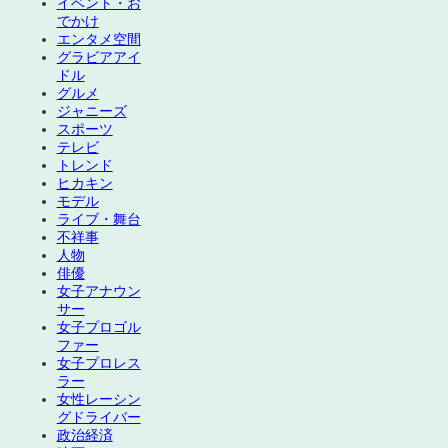
イベント・お
でかけ
エンタメ空間
グラビアアイ
ドル
グルメ
ジャニーズ
スポーツ
テレビ
トレンド
ヒカキン
モデル
ライブ・舞台
不祥事
人物
俳優
女子アナウン
サー
女子プロゴル
ファー
女子プロレス
ラー
女性レーシン
グドライバー
政治経済