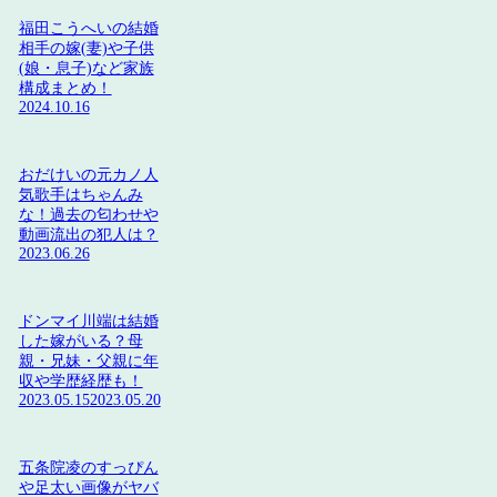
福田こうへいの結婚
相手の嫁(妻)や子供
(娘・息子)など家族
構成まとめ！
2024.10.16
おだけいの元カノ人
気歌手はちゃんみ
な！過去の匂わせや
動画流出の犯人は？
2023.06.26
ドンマイ川端は結婚
した嫁がいる？母
親・兄妹・父親に年
収や学歴経歴も！
2023.05.15
2023.05.20
五条院凌のすっぴん
や足太い画像がヤバ