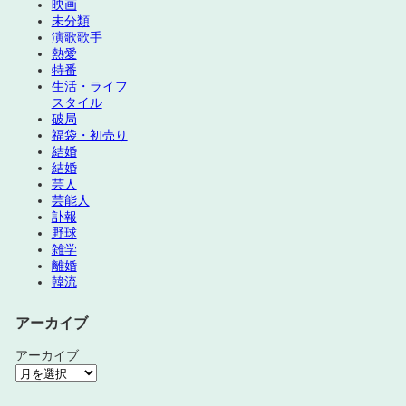
映画
未分類
演歌歌手
熱愛
特番
生活・ライフ
スタイル
破局
福袋・初売り
結婚
結婚
芸人
芸能人
訃報
野球
雑学
離婚
韓流
アーカイブ
アーカイブ