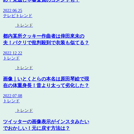
2022.06.25
テレビ
トレンド
トレンド
都内某所クッキー作曲者は倖田來未の
夫！パクリで批判殺到で衣装も似てる？
2022.12.22
トレンド
トレンド
画像｜いとくとらの本名は原田琴絵で現
在の体重身長！昔より太って劣化した？
2022.07.08
トレンド
トレンド
ツイッターの画像表示がインスタみたい
でおかしい！元に戻す方法は？