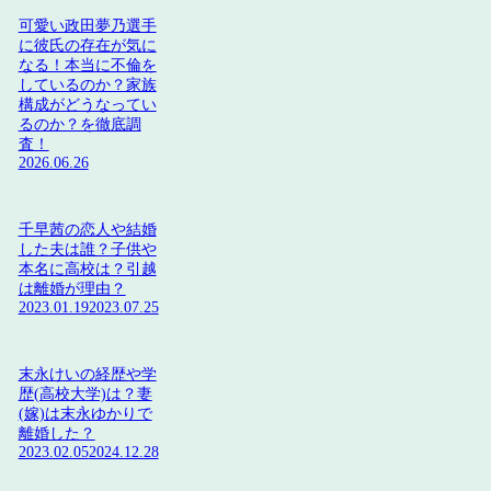
可愛い政田夢乃選手
に彼氏の存在が気に
なる！本当に不倫を
しているのか？家族
構成がどうなってい
るのか？を徹底調
査！
2026.06.26
千早茜の恋人や結婚
した夫は誰？子供や
本名に高校は？引越
は離婚が理由？
2023.01.19
2023.07.25
末永けいの経歴や学
歴(高校大学)は？妻
(嫁)は末永ゆかりで
離婚した？
2023.02.05
2024.12.28