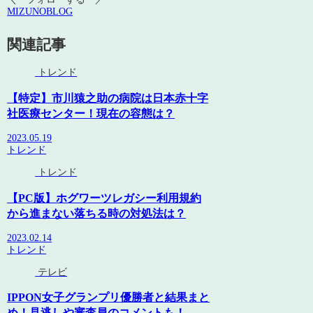
MIZUNOBLOG
関連記事
トレンド
【特定】市川猿之助の病院は日本赤十字
社医療センター！現在の容態は？
2023.05.19
トレンド
トレンド
【PC版】ホグワーツレガシー利用規約
から進まない落ちる時の対処法は？
2023.02.14
トレンド
テレビ
IPPON女子グランプリ優勝者と結果まと
め！見逃しや審査員のコメントも！