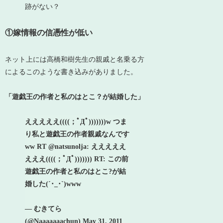
跡がない？
①嫁情報の信憑性が低い
ネット上には高橋和樹先生の親戚と名乗る方
によるこのような書き込みがありました。
「遊戯王の作者と私のはとこ？が結婚した」
えええええ((((；ﾟДﾟ)))))))w つま
り私と遊戯王の作者親戚なんです
ww RT @natsunolja: えええええ
えええ((((；ﾟДﾟ))))))) RT: この前
遊戯王の作者と私のはとこ?が結
婚した(´･_･`)www
— むきてら
(@Naaaaaaachun) May 31, 2011