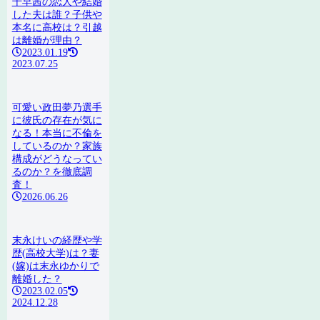
千早茜の恋人や結婚
した夫は誰？子供や
本名に高校は？引越
は離婚が理由？
2023.01.19
2023.07.25
可愛い政田夢乃選手
に彼氏の存在が気に
なる！本当に不倫を
しているのか？家族
構成がどうなってい
るのか？を徹底調
査！
2026.06.26
末永けいの経歴や学
歴(高校大学)は？妻
(嫁)は末永ゆかりで
離婚した？
2023.02.05
2024.12.28