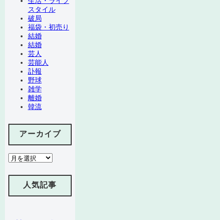
生活・ライフ
スタイル
破局
福袋・初売り
結婚
結婚
芸人
芸能人
訃報
野球
雑学
離婚
韓流
アーカイブ
ア
ー
カ
イ
人気記事
ブ