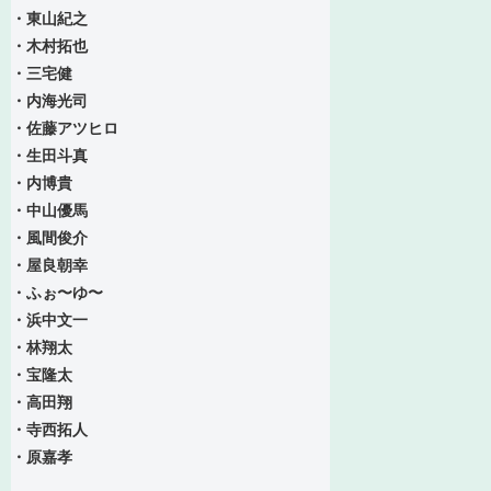
・東山紀之
・木村拓也
・三宅健
・内海光司
・佐藤アツヒロ
・生田斗真
・内博貴
・中山優馬
・風間俊介
・屋良朝幸
・ふぉ〜ゆ〜
・浜中文一
・林翔太
・宝隆太
・高田翔
・寺西拓人
・原嘉孝