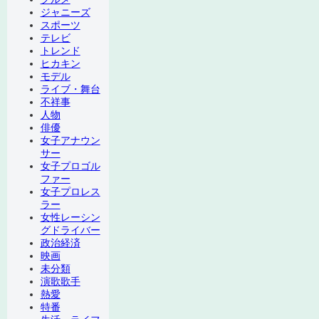
ジャニーズ
スポーツ
テレビ
トレンド
ヒカキン
モデル
ライブ・舞台
不祥事
人物
俳優
女子アナウン
サー
女子プロゴル
ファー
女子プロレス
ラー
女性レーシン
グドライバー
政治経済
映画
未分類
演歌歌手
熱愛
特番