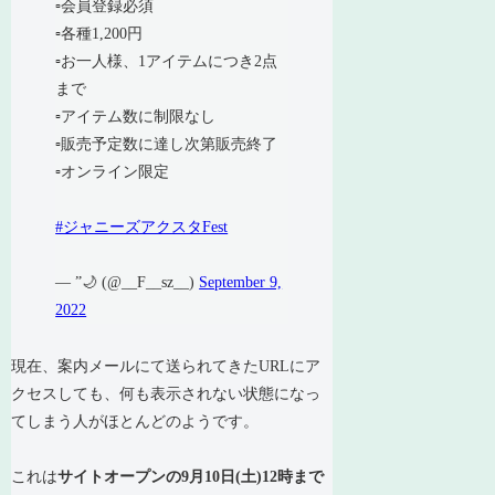
▫️会員登録必須
▫️各種1,200円
▫️お一人様、1アイテムにつき2点
まで
▫️アイテム数に制限なし
▫️販売予定数に達し次第販売終了
▫️オンライン限定
#ジャニーズアクスタFest
— ”🌙 (@__F__sz__)
September 9,
2022
現在、案内メールにて送られてきたURLにア
クセスしても、何も表示されない状態になっ
てしまう人がほとんどのようです。
これは
サイトオープンの9月10日(土)12時まで