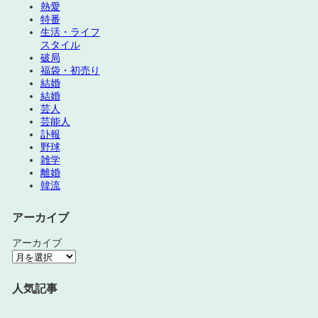
熱愛
特番
生活・ライフ
スタイル
破局
福袋・初売り
結婚
結婚
芸人
芸能人
訃報
野球
雑学
離婚
韓流
アーカイブ
アーカイブ
人気記事