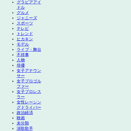
グラビアアイ
ドル
グルメ
ジャニーズ
スポーツ
テレビ
トレンド
ヒカキン
モデル
ライブ・舞台
不祥事
人物
俳優
女子アナウン
サー
女子プロゴル
ファー
女子プロレス
ラー
女性レーシン
グドライバー
政治経済
映画
未分類
演歌歌手