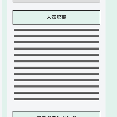
人気記事
石川ケニーは父と兄は野球選手で母
親はアメリカ人のハーフ！7人大家
Lazの彼女や身長に大学・年齢は？イ
族！
ケメンプロゲーマーの経歴！
竹下パラダイスだーご本名や年齢に
【ZETA】
身長は？恋愛対象やイケメンかも調
可愛い政田夢乃選手に彼氏の存在が
査！
気になる！本当に不倫をしているの
千早茜の恋人や結婚した夫は誰？子
か？家族構成がどうなっているの
供や本名に高校は？引越は離婚が理
末永けいの経歴や学歴(高校大学)
か？を徹底調査！
由？
は？妻(嫁)は末永ゆかりで離婚し
福田こうへいの結婚相手の嫁(妻)や
た？
子供(娘・息子)など家族構成まと
おだけいの元カノ人気歌手はちゃん
め！
みな！過去の匂わせや動画流出の犯
ドンマイ川端は結婚した嫁がいる？
人は？
母親・兄妹・父親に年収や学歴経歴
五条院凌のすっぴんや足太い画像が
も！
ヤバい！本当は美脚でスタイル良
デジポリスは東京だけ？大阪や埼
い？
玉・神奈川・愛知など他の地域にも
フジロック2023民間駐車場予約方
ある？
法！当日受付や出し入れOKか調査！