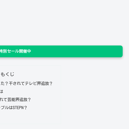
n 特別セール開催中
もくじ
った？干されてテレビ界追放？
は
れて芸能界追放？
ブルはSTEPN？