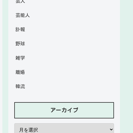
芸人
芸能人
訃報
野球
雑学
離婚
韓流
アーカイブ