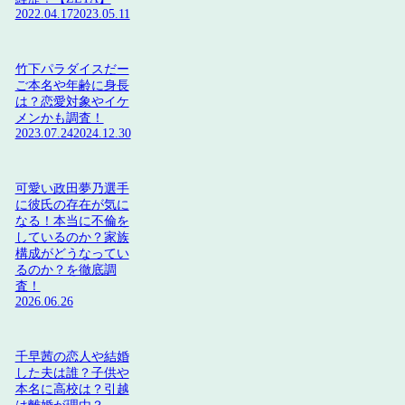
2022.04.17
2023.05.11
竹下パラダイスだー
ご本名や年齢に身長
は？恋愛対象やイケ
メンかも調査！
2023.07.24
2024.12.30
可愛い政田夢乃選手
に彼氏の存在が気に
なる！本当に不倫を
しているのか？家族
構成がどうなってい
るのか？を徹底調
査！
2026.06.26
千早茜の恋人や結婚
した夫は誰？子供や
本名に高校は？引越