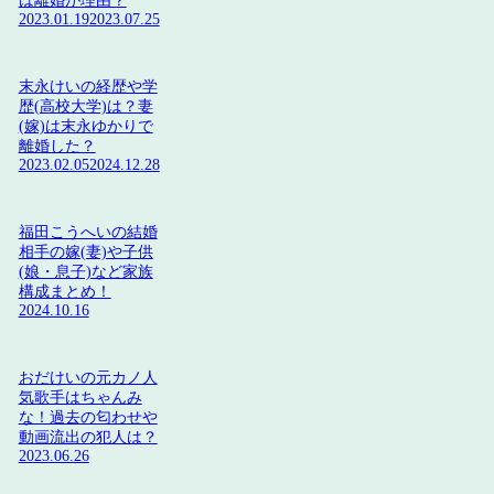
は離婚が理由？
2023.01.19
2023.07.25
末永けいの経歴や学
歴(高校大学)は？妻
(嫁)は末永ゆかりで
離婚した？
2023.02.05
2024.12.28
福田こうへいの結婚
相手の嫁(妻)や子供
(娘・息子)など家族
構成まとめ！
2024.10.16
おだけいの元カノ人
気歌手はちゃんみ
な！過去の匂わせや
動画流出の犯人は？
2023.06.26