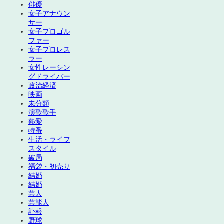
俳優
女子アナウン
サー
女子プロゴル
ファー
女子プロレス
ラー
女性レーシン
グドライバー
政治経済
映画
未分類
演歌歌手
熱愛
特番
生活・ライフ
スタイル
破局
福袋・初売り
結婚
結婚
芸人
芸能人
訃報
野球