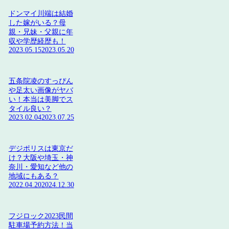
ドンマイ川端は結婚
した嫁がいる？母
親・兄妹・父親に年
収や学歴経歴も！
2023.05.15
2023.05.20
五条院凌のすっぴん
や足太い画像がヤバ
い！本当は美脚でス
タイル良い？
2023.02.04
2023.07.25
デジポリスは東京だ
け？大阪や埼玉・神
奈川・愛知など他の
地域にもある？
2022.04.20
2024.12.30
フジロック2023民間
駐車場予約方法！当