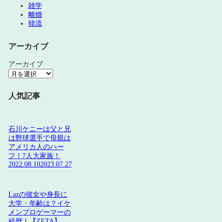
雑学
離婚
韓流
アーカイブ
アーカイブ
人気記事
石川ケニーは父と兄
は野球選手で母親は
アメリカ人のハー
フ！7人大家族！
2022.08.10
2023.07.27
Lazの彼女や身長に
大学・年齢は？イケ
メンプロゲーマーの
経歴！【ZETA】