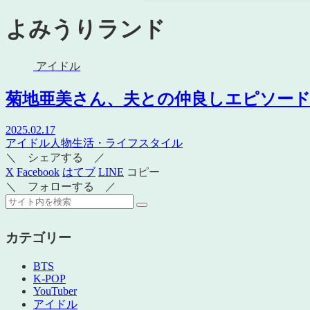
よみうりランド
アイドル
菊地亜美さん、夫との仲良しエピソー
2025.02.17
アイドル
人物
生活・ライフスタイル
＼ シェアする ／
X
Facebook
はてブ
LINE
コピー
＼ フォローする ／
カテゴリー
BTS
K-POP
YouTuber
アイドル