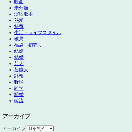
映画
未分類
演歌歌手
熱愛
特番
生活・ライフスタイル
破局
福袋・初売り
結婚
結婚
芸人
芸能人
訃報
野球
雑学
離婚
韓流
アーカイブ
アーカイブ