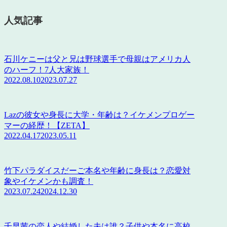
人気記事
石川ケニーは父と兄は野球選手で母親はアメリカ人
のハーフ！7人大家族！
2022.08.10
2023.07.27
Lazの彼女や身長に大学・年齢は？イケメンプロゲー
マーの経歴！【ZETA】
2022.04.17
2023.05.11
竹下パラダイスだーご本名や年齢に身長は？恋愛対
象やイケメンかも調査！
2023.07.24
2024.12.30
千早茜の恋人や結婚した夫は誰？子供や本名に高校