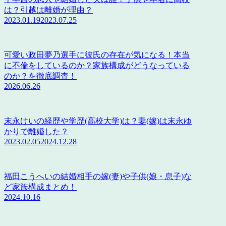
は？引越は離婚が理由？
2023.01.19
2023.07.25
可愛い政田夢乃選手に彼氏の存在が気になる！本当
に不倫をしているのか？家族構成がどうなっている
のか？を徹底調査！
2026.06.26
末永けいの経歴や学歴(高校大学)は？妻(嫁)は末永ゆ
かりで離婚した？
2023.02.05
2024.12.28
福田こうへいの結婚相手の嫁(妻)や子供(娘・息子)な
ど家族構成まとめ！
2024.10.16