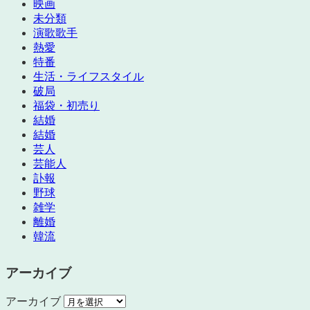
映画
未分類
演歌歌手
熱愛
特番
生活・ライフスタイル
破局
福袋・初売り
結婚
結婚
芸人
芸能人
訃報
野球
雑学
離婚
韓流
アーカイブ
アーカイブ