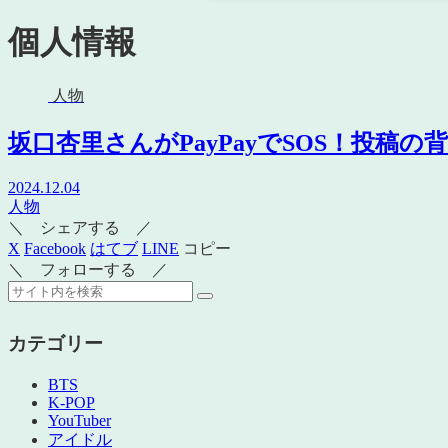
個人情報
人物
坂口杏里さんがPayPayでSOS！投稿
2024.12.04
人物
＼ シェアする ／
X
Facebook
はてブ
LINE
コピー
＼ フォローする ／
カテゴリー
BTS
K-POP
YouTuber
アイドル