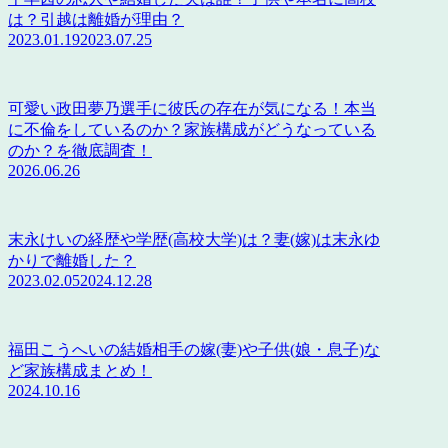
は？引越は離婚が理由？
2023.01.19
2023.07.25
可愛い政田夢乃選手に彼氏の存在が気になる！本当
に不倫をしているのか？家族構成がどうなっている
のか？を徹底調査！
2026.06.26
末永けいの経歴や学歴(高校大学)は？妻(嫁)は末永ゆ
かりで離婚した？
2023.02.05
2024.12.28
福田こうへいの結婚相手の嫁(妻)や子供(娘・息子)な
ど家族構成まとめ！
2024.10.16