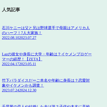
人気記事
石川ケニーは父と兄は野球選手で母親はアメリカ人
のハーフ！7人大家族！
2022.08.10
2023.07.27
Lazの彼女や身長に大学・年齢は？イケメンプロゲー
マーの経歴！【ZETA】
2022.04.17
2023.05.11
竹下パラダイスだーご本名や年齢に身長は？恋愛対
象やイケメンかも調査！
2023.07.24
2024.12.30
千早茜の恋人や結婚した夫は誰？子供や本名に高校