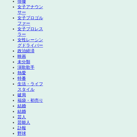
俳優
女子アナウン
サー
女子プロゴル
ファー
女子プロレス
ラー
女性レーシン
グドライバー
政治経済
映画
未分類
演歌歌手
熱愛
特番
生活・ライフ
スタイル
破局
福袋・初売り
結婚
結婚
芸人
芸能人
訃報
野球