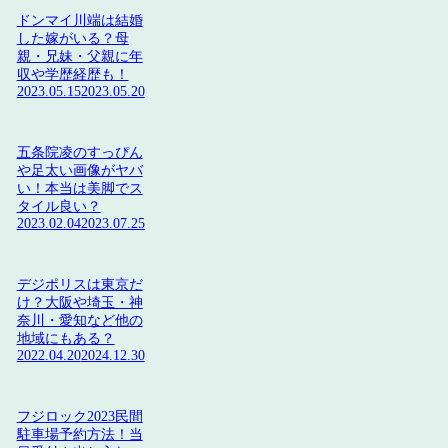
ドンマイ川端は結婚
した嫁がいる？母
親・兄妹・父親に年
収や学歴経歴も！
2023.05.15
2023.05.20
五条院凌のすっぴん
や足太い画像がヤバ
い！本当は美脚でス
タイル良い？
2023.02.04
2023.07.25
デジポリスは東京だ
け？大阪や埼玉・神
奈川・愛知など他の
地域にもある？
2022.04.20
2024.12.30
フジロック2023民間
駐車場予約方法！当