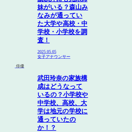
妹がいる？森山み
なみが通ってい
た大学や高校・中
学校・小学校を調
査！
2025.05.05
女子アナウンサー
俳優
武田玲奈の家族構
成はどうなって
いるの？小学校や
中学校、高校、大
学は地元の学校に
通っていたの
か！？