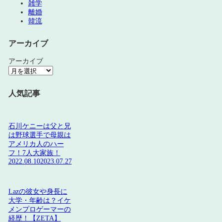
雑学
離婚
韓流
アーカイブ
アーカイブ
人気記事
石川ケニーは父と兄
は野球選手で母親は
アメリカ人のハー
フ！7人大家族！
2022.08.10
2023.07.27
Lazの彼女や身長に
大学・年齢は？イケ
メンプロゲーマーの
経歴！【ZETA】