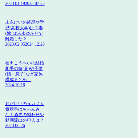
2023.01.19
2023.07.25
末永けいの経歴や学
歴(高校大学)は？妻
(嫁)は末永ゆかりで
離婚した？
2023.02.05
2024.12.28
福田こうへいの結婚
相手の嫁(妻)や子供
(娘・息子)など家族
構成まとめ！
2024.10.16
おだけいの元カノ人
気歌手はちゃんみ
な！過去の匂わせや
動画流出の犯人は？
2023.06.26