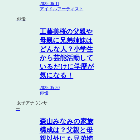
2025.06.11
アイドル
アーティスト
俳優
工藤美桜の父親や
母親に兄弟姉妹は
どんな人？小学生
から芸能活動して
いるだけに学歴が
気になる！
2025.05.30
俳優
女子アナウンサ
ー
森山みなみの家族
構成は？父親と母
親以外にも兄弟姉