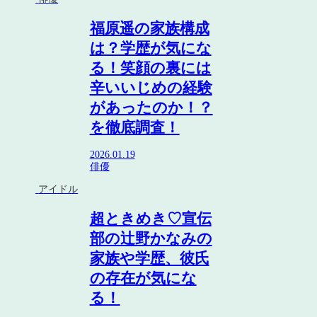
福原遥の家族構成
は？学歴が気にな
る！笑顔の裏には
辛いいじめの経験
があったのか！？
を徹底調査！
2026.01.19
俳優
アイドル
超ときめき♡宣伝
部の辻野かなみの
家族や学歴、彼氏
の存在が気にな
る！