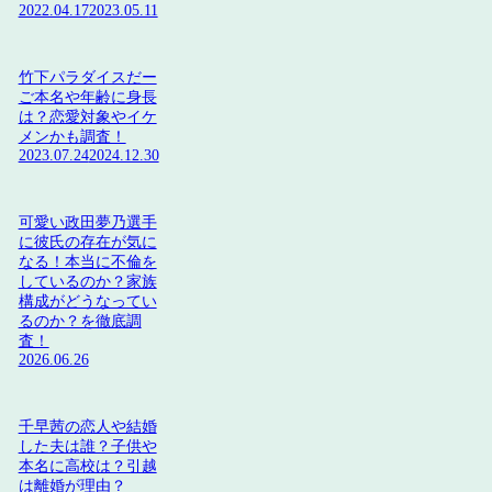
2022.04.17
2023.05.11
竹下パラダイスだー
ご本名や年齢に身長
は？恋愛対象やイケ
メンかも調査！
2023.07.24
2024.12.30
可愛い政田夢乃選手
に彼氏の存在が気に
なる！本当に不倫を
しているのか？家族
構成がどうなってい
るのか？を徹底調
査！
2026.06.26
千早茜の恋人や結婚
した夫は誰？子供や
本名に高校は？引越
は離婚が理由？