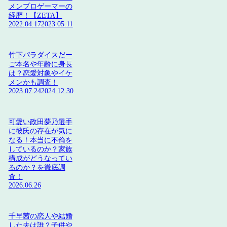
メンプロゲーマーの
経歴！【ZETA】
2022.04.17
2023.05.11
竹下パラダイスだー
ご本名や年齢に身長
は？恋愛対象やイケ
メンかも調査！
2023.07.24
2024.12.30
可愛い政田夢乃選手
に彼氏の存在が気に
なる！本当に不倫を
しているのか？家族
構成がどうなってい
るのか？を徹底調
査！
2026.06.26
千早茜の恋人や結婚
した夫は誰？子供や