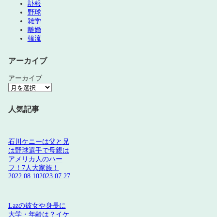
訃報
野球
雑学
離婚
韓流
アーカイブ
アーカイブ
人気記事
石川ケニーは父と兄
は野球選手で母親は
アメリカ人のハー
フ！7人大家族！
2022.08.10
2023.07.27
Lazの彼女や身長に
大学・年齢は？イケ