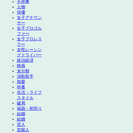
不祥事
人物
俳優
女子アナウン
サー
女子プロゴル
ファー
女子プロレス
ラー
女性レーシン
グドライバー
政治経済
映画
未分類
演歌歌手
熱愛
特番
生活・ライフ
スタイル
破局
福袋・初売り
結婚
結婚
芸人
芸能人