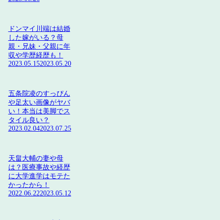
ドンマイ川端は結婚
した嫁がいる？母
親・兄妹・父親に年
収や学歴経歴も！
2023.05.15
2023.05.20
五条院凌のすっぴん
や足太い画像がヤバ
い！本当は美脚でス
タイル良い？
2023.02.04
2023.07.25
天畠大輔の妻や母
は？医療事故や経歴
に大学進学はモテた
かったから！
2022.06.22
2023.05.12