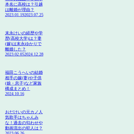
本名に高校は？引越
は離婚が理由？
2023.01.19
2023.07.25
末永けいの経歴や学
歴(高校大学)は？妻
(嫁)は末永ゆかりで
離婚した？
2023.02.05
2024.12.28
福田こうへいの結婚
相手の嫁(妻)や子供
(娘・息子)など家族
構成まとめ！
2024.10.16
おだけいの元カノ人
気歌手はちゃんみ
な！過去の匂わせや
動画流出の犯人は？
2023.06.26