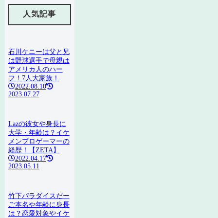
カ
イ
人気記事
ブ
石川ケニーは父と兄
は野球選手で母親は
アメリカ人のハー
フ！7人大家族！
2022.08.10
2023.07.27
Lazの彼女や身長に
大学・年齢は？イケ
メンプロゲーマーの
経歴！【ZETA】
2022.04.17
2023.05.11
竹下パラダイスだー
ご本名や年齢に身長
は？恋愛対象やイケ