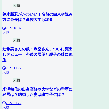
人物
鈴木新彩がかわいい！名前の由来や読み
方に身長は？高校大学も調査！
2022.10.07
人物
人物
辻希美さんの娘・希空さん、ついに顔出
しデビュー！今後の展望と親子の絆に迫
る
2024.11.27
人物
人物
米澤穂信の出身高校や大学などの学歴に
経歴は？結婚した妻は誰で子供は？
2022.01.22
人物