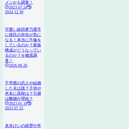
メンかも調査！
2023.07.24
2024.12.30
可愛い政田夢乃選手
に彼氏の存在が気に
なる！本当に不倫を
しているのか？家族
構成がどうなってい
るのか？を徹底調
査！
2026.06.26
千早茜の恋人や結婚
した夫は誰？子供や
本名に高校は？引越
は離婚が理由？
2023.01.19
2023.07.25
末永けいの経歴や学