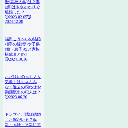
歴(高校大学)は？妻
(嫁)は末永ゆかりで
離婚した？
2023.02.05
2024.12.28
福田こうへいの結婚
相手の嫁(妻)や子供
(娘・息子)など家族
構成まとめ！
2024.10.16
おだけいの元カノ人
気歌手はちゃんみ
な！過去の匂わせや
動画流出の犯人は？
2023.06.26
ドンマイ川端は結婚
した嫁がいる？母
親・兄妹・父親に年