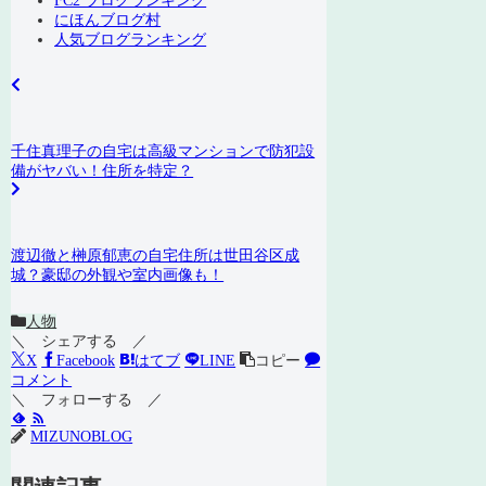
FC2 ブログランキング
にほんブログ村
人気ブログランキング
千住真理子の自宅は高級マンションで防犯設
備がヤバい！住所を特定？
渡辺徹と榊原郁恵の自宅住所は世田谷区成
城？豪邸の外観や室内画像も！
人物
＼ シェアする ／
X
Facebook
はてブ
LINE
コピー
コメント
＼ フォローする ／
MIZUNOBLOG