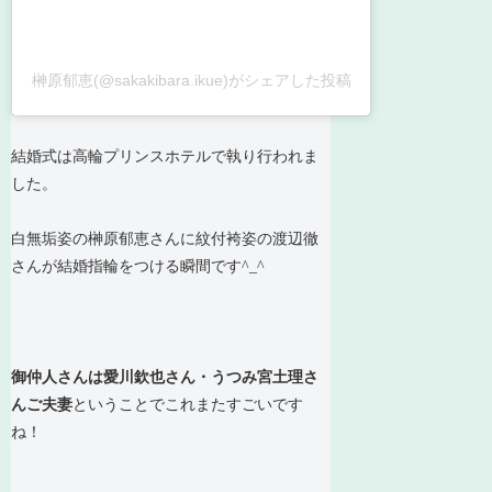
榊原郁恵(@sakakibara.ikue)がシェアした投稿
結婚式は高輪プリンスホテルで執り行われま
した。
白無垢姿の榊原郁恵さんに紋付袴姿の渡辺徹
さんが結婚指輪をつける瞬間です^_^
御仲人さんは愛川欽也さん・うつみ宮土理さ
んご夫妻
ということでこれまたすごいです
ね！