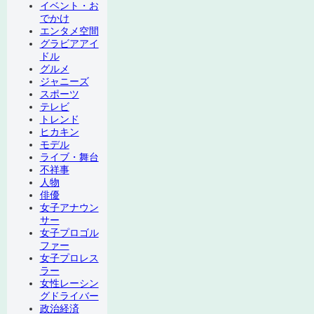
イベント・お
でかけ
エンタメ空間
グラビアアイ
ドル
グルメ
ジャニーズ
スポーツ
テレビ
トレンド
ヒカキン
モデル
ライブ・舞台
不祥事
人物
俳優
女子アナウン
サー
女子プロゴル
ファー
女子プロレス
ラー
女性レーシン
グドライバー
政治経済