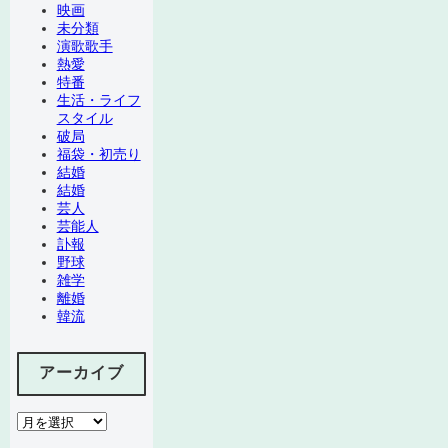
映画
未分類
演歌歌手
熱愛
特番
生活・ライフ
スタイル
破局
福袋・初売り
結婚
結婚
芸人
芸能人
訃報
野球
雑学
離婚
韓流
アーカイブ
ア
ー